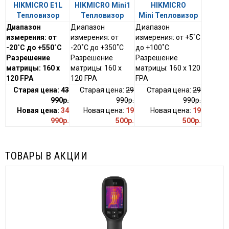
HIKMICRO E1L
HIKMICRO Mini1
HIKMICRO
Тепловизор
Тепловизор
Mini Тепловизор
Диапазон
Диапазон
Диапазон
измерения: от
измерения: от
измерения: от +5˚С
-20˚С до +550˚С
-20˚С до +350˚С
до +100˚С
Разрешение
Разрешение
Разрешение
матрицы: 160 х
матрицы: 160 х
матрицы: 160 х 120
120 FPA
120 FPA
FPA
Старая цена:
43
Старая цена:
29
Старая цена:
29
990р.
990р.
990р.
Новая цена:
34
Новая цена:
19
Новая цена:
19
990р.
500р.
500р.
ТОВАРЫ В АКЦИИ