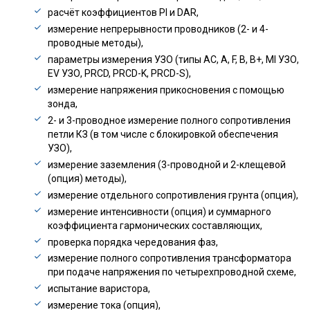
расчёт коэффициентов PI и DAR,
измерение непрерывности проводников (2- и 4-
проводные методы),
параметры измерения УЗО (типы АС, А, F, В, В+, MI УЗО,
EV УЗО, PRCD, PRCD-K, PRCD-S),
измерение напряжения прикосновения с помощью
зонда,
2- и 3-проводное измерение полного сопротивления
петли КЗ (в том числе с блокировкой обеспечения
УЗО),
измерение заземления (3-проводной и 2-клещевой
(опция) методы),
измерение отдельного сопротивления грунта (опция),
измерение интенсивности (опция) и суммарного
коэффициента гармонических составляющих,
проверка порядка чередования фаз,
измерение полного сопротивления трансформатора
при подаче напряжения по четырехпроводной схеме,
испытание варистора,
измерение тока (опция),