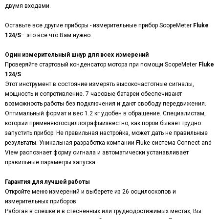
двумя входами.
Оставьте все другие приборы - измерительные прибор ScopeMeter
Fluke
124/
S
– это все что Вам нужно.
Один измерительный шнур для всех измерений
Проверяйте стартовый конденсатор мотора при помощи ScopeMeter
Fluke
124/
S
Этот инструмент в состояние измерять высокочастотные сигналы,
мощность и сопротивление. 7 часовые батареи обеспечивают
возможность работы без подключения и дают свободу передвижения.
Оптимальный формат и вес 1.2 кг удобен в обращение. Специалистам,
который применяютосциллографыизвестно, как порой бывает трудно
запустить прибор. Не правильная настройка, может дать не правильные
результаты. Уникальная разработка компании Fluke система Connect-and-
View распознает форму сигнала и автоматически устанавливает
правильные параметры запуска.
Гарантия для лучшей работы
Откройте меню измерений и выберете из 26 осцилоскопов и
измерительных приборов
Работая в спешке и в стесненных или труднодостижимых местах, Вы