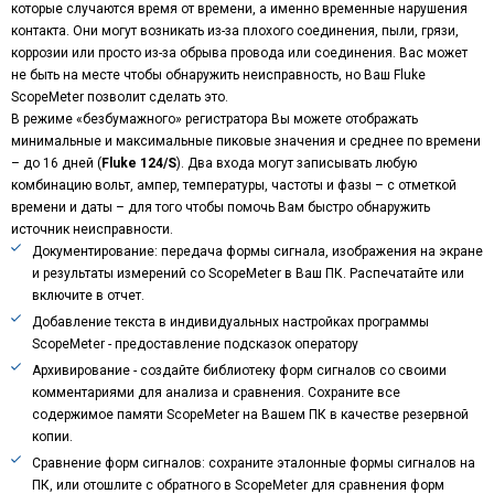
которые случаются время от времени, а именно временные нарушения
контакта. Они могут возникать из-за плохого соединения, пыли, грязи,
коррозии или просто из-за обрыва провода или соединения. Вас может
не быть на месте чтобы обнаружить неисправность, но Ваш Fluke
ScopeMeter позволит сделать это.
В режиме «безбумажного» регистратора Вы можете отображать
минимальные и максимальные пиковые значения и среднее по времени
– до 16 дней (
Fluke 124/
S
). Два входа могут записывать любую
комбинацию вольт, ампер, температуры, частоты и фазы – с отметкой
времени и даты – для того чтобы помочь Вам быстро обнаружить
источник неисправности.
Документирование: передача формы сигнала, изображения на экране
и результаты измерений со ScopeMeter в Ваш ПК. Распечатайте или
включите в отчет.
Добавление текста в индивидуальных настройках программы
ScopeMeter - предоставление подсказок оператору
Архивирование - создайте библиотеку форм сигналов со своими
комментариями для анализа и сравнения. Сохраните все
содержимое памяти ScopeMeter на Вашем ПК в качестве резервной
копии.
Сравнение форм сигналов: сохраните эталонные формы сигналов на
ПК, или отошлите с обратного в ScopeMeter для сравнения форм