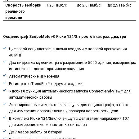
Скорость выборки
1,25 Гвыб/с
до 2,5 Гвыб/с
до 2,5 Гвыб/с
реального
времени
Осциллограф ScopeMeter®
Fluke
124/
S
: простой как раз. два, три
Цифровой осциллограф с двумя входами с полосой пропускания
40 МГц
Два цифровых мультиметра с разрешением 5000 единиц, измеряющих
истинные среднеквадратичные значения
Автоматические измерения
Регистратор TrendPlot™ с двумя входами
Удобная функция автоматического запуска Connect-and-View™ для
автоматической работы
Экранированные измерительные щупы для осциллографа, а также
для измерения сопротивления и проверки целостности цепи
В комплект
Fluke
124/
S
включен щуп с делителем напряжения 10:1
для измерения высокочастотных сигналов
До 7 часов работы от батарей