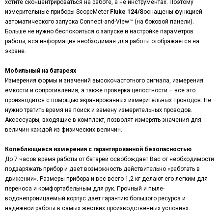
хотите сконцентрироваться на работе, а не инструментах. Поэтому
измерительные приборы ScopeMeter
Fluke
124/
S
оснащены функцией
автоматического запуска Connect-and-View™ (на боковой панели).
Больше не нужно беспокоиться о запуске и настройке параметров
работы, вся информация необходимая для работы отображается на
экране.
Мобильный на батареях
Измерения формы и значений высокочастотного сигнала, измерения
емкости и сопротивления, а также проверка целостности – все это
производится с помощью экранированных измерительных проводов. Не
нужно тратить время на поиск и замену измерительных проводов.
Аксессуары, входящие в комплект, позволят измерять значения для
величин каждой из физических величин.
Колеблющиеся измерения с гарантированной безопасностью
До 7 часов время работы от батарей освобождает Вас от необходимости
подзаряжать прибор и дает возможность действительно «работать в
движении». Размеры прибора и вес всего 1,2 кг делают его легким для
переноса и комфортабельным для рук. Прочный и пыле-
водонепроницаемый корпус дает гарантию большого ресурса и
надежной работы в самых жестких производственных условиях.