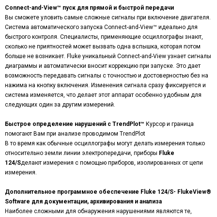
Connect-and-View™ пуск для прямой и быстрой передачи
Вы сможете уловить самые сложные сигналы при включение двигателя.
Система автоматического запуска Connect-and-View™ идеально для
быстрого контроля. Специалисты, применяющие осциллографы знают,
сколько не приятностей может вызвать одна вспышка, которая потом
больше не возникает. Fluke уникальный Connect-and-View узнает сигналы
диаграммы и автоматически вносит коррекцию при запуске. Это дает
возможность передавать сигналы с точностью и достоверностью без на
нажима на кнопку включения. Изменения сигнала сразу фиксируется и
система изменяется, что делает этот аппарат особенно удобным для
следующих один за другим измерений.
Быстрое определение нарушений с TrendPlot™
Курсор и граница
помогают Вам при анализе проводимом TrendPlot
В то время как обычные осциллографы могут делать измерения только
относительно земли линии электропередачи, приборы
Fluke
124/
S
делают измерения с помощью приборов, изолированных от цепи
измерения.
Дополнительное программное обеспечение Fluke 124/
S
- FlukeView®
Software для документации, архивирования и анализа
Наиболее сложными для обнаружения нарушениями являются те,