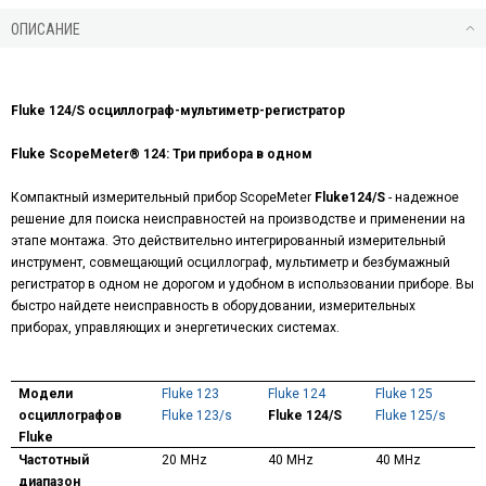
ОПИСАНИЕ
Fluke
124
/S
осциллограф-мультиметр-регистратор
Fluke ScopeMeter® 124: Три прибора в одном
Компактный измерительный прибор ScopeMeter
Fluke
124/
S
- надежное
решение для поиска неисправностей на производстве и применении на
этапе монтажа. Это действительно интегрированный измерительный
инструмент, совмещающий осциллограф, мультиметр и безбумажный
регистратор в одном не дорогом и удобном в использовании приборе. Вы
быстро найдете неисправность в оборудовании, измерительных
приборах, управляющих и энергетических системах.
Модели
Fluke 123
Fluke
124
Fluke 125
осциллографов
Fluke 123/s
Fluke
124/
S
Fluke 125/s
Fluke
Частотный
2
0 MHz
40 MHz
40 MHz
диапазон