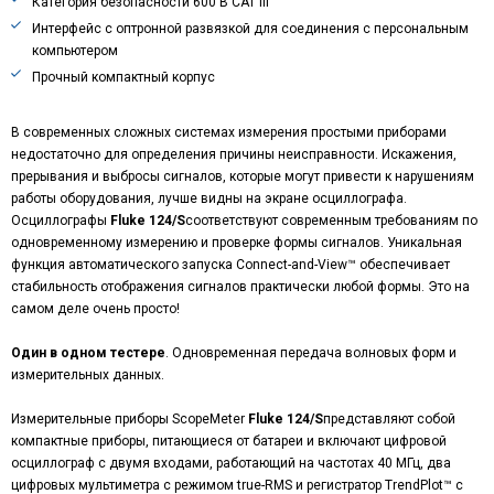
Категория безопасности 600 В CAT III
Интерфейс с оптронной развязкой для соединения с персональным
компьютером
Прочный компактный корпус
В современных сложных системах измерения простыми приборами
недостаточно для определения причины неисправности. Искажения,
прерывания и выбросы сигналов, которые могут привести к нарушениям
работы оборудования, лучше видны на экране осциллографа.
Осциллографы
Fluke
124/
S
соответствуют современным требованиям по
одновременному измерению и проверке формы сигналов. Уникальная
функция автоматического запуска Connect-and-View™ обеспечивает
стабильность отображения сигналов практически любой формы. Это на
самом деле очень просто!
Один в одном тестере
. Одновременная передача волновых форм и
измерительных данных.
Измерительные приборы ScopeMeter
Fluke
124/
S
представляют собой
компактные приборы, питающиеся от батареи и включают цифровой
осциллограф с двумя входами, работающий на частотах 40 МГц, два
цифровых мультиметра с режимом true-RMS и регистратор TrendPlot™ с