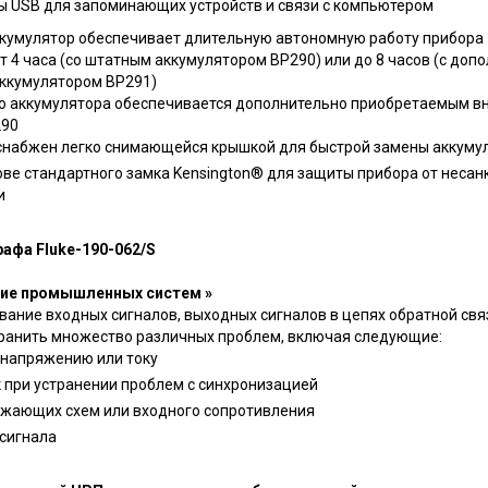
ы USB для запоминающих устройств и связи с компьютером
умулятор обеспечивает длительную автономную работу прибора 
т 4 часа (со штатным аккумулятором BP290) или до 8 часов (с доп
ккумулятором BP291)
го аккумулятора обеспечивается дополнительно приобретаемым 
290
 снабжен легко снимающейся крышкой для быстрой замены аккуму
ове стандартного замка Kensington® для защиты прибора от неса
и
афа Fluke-190-062/S
ние промышленных систем »
ание входных сигналов, выходных сигналов в цепях обратной свя
ранить множество различных проблем, включая следующие:
 напряжению или току
 при устранении проблем с синхронизацией
ижающих схем или входного сопротивления
сигнала