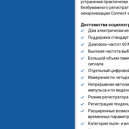
устранения практически
безбумажного регистрат
синхронизации Connect-a
Достоинства осциллогр
Два электрически и
Поддержка стандарта 
Диапазон частот 60 
Высокая частота выб
Большой объем памят
сигнала
Отдельный цифровой 
Измерения по четыре
Непрерывная автосин
импульса и по видео
Режим регистратора 
Регистрация тенденц
Расширенные возмож
временных параметров
Категория пыле- и в