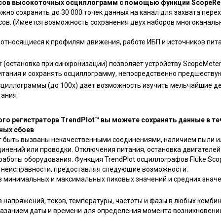
асов высокоточных осциллограмм с помощью функции ScopeRe
жно сохранить до 30 000 точек данных на канал для захвата пере
ов. (Имеется возможность сохранения двух наборов многоканаль
 относящиеся к профилям движения, работе ИБП и источников пита
er (остановка при синхронизации) позволяет устройству ScopeMete
питания и сохранять осциллограмму, непосредственно предшеств
циллограммы (до 100x) дает возможность изучить мельчайшие де
тания
о регистратора TrendPlot™ вы можете сохранять данные в теч
ных сбоев
т быть вызваны некачественными соединениями, наличием пыли и
инений или проводки. Отключения питания, остановка двигателей 
работы оборудования. Функция TrendPlot осциллографов Fluke Sco
неисправности, предоставляя следующие возможности:
 минимальных и максимальных пиковых значений и средних значе
 напряжений, токов, температуры, частоты и фазы в любых комби
казанием даты и времени для определения момента возникновени