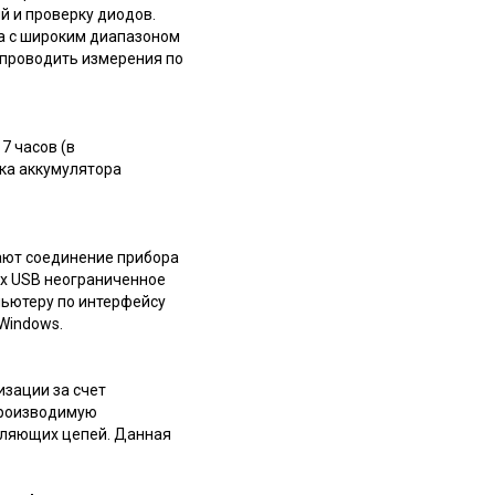
й и проверку диодов.
ра с широким диапазоном
проводить измерения по
7 часов (в
ека аккумулятора
ают соединение прибора
х USB неограниченное
пьютеру по интерфейсу
Windows.
зации за счет
производимую
вляющих цепей. Данная