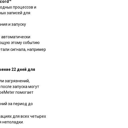
cord™
ходных процессов и
ных записей для
ния и запуску
r автоматически
ующую этому событию
тали сигнала, например
ение 22 дней для
ли загрязнений,
после запуска могут
peMeter помогает
ний за период до
нациях для всех четырех
я неполадки.