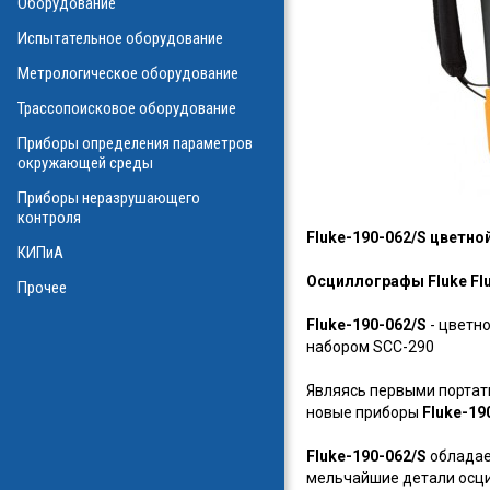
Оборудование
О
Испытательное оборудование
Метрологическое оборудование
ализаторы ВОЛС
о оборудования
Трассопоисковое оборудование
атие
ния физических
Приборы определения параметров
а
окружающей среды
Приборы неразрушающего
контроля
Fluke-190-062/S цветн
КИПиА
в масле
Осциллографы Fluke Fl
стотные
Прочее
ключателей
Fluke-190-062/S
- цветно
ы персонала
набором SCC-290
и системы
я масла
Являясь первыми портати
ла
новые приборы
Fluke-19
Fluke-190-062/S
обладае
мельчайшие детали осц