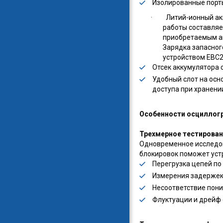
Изолированные порт
· Литий-ионный акк
работы составляе
приобретаемым а
Зарядка запасно
устройством EBC
Отсек аккумулятора
Удобный слот на осн
доступа при хранени
Особенности осциллогр
Трехмерное тестирова
Одновременное исследов
блокировок поможет уст
Перегрузка цепей по
Измерения задержек
Несоответствие пон
Флуктуации и дрейф 