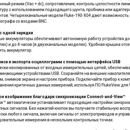
нный режим (Vac + dc), сопротивление, контроль целостности лини
атуру с использованием подходящего шунта, пробника или адапте
ов. Четырехканальные модели Fluke-190-X04 дают возможность 
ографа со входами BNC.
с одной зарядки
ые аккумуляторы обеспечивают автономную работу устройства до 
х) и до 4 часов (в двухканальных моделях). Удобная крышка отс
ить аккумулятор.
иси и экспорта осциллограмм с помощью интерфейса USB
чески изолированных от входных измерительных цепей, обеспечив
минающими устройствами USB. Сохраняйте на внешних накопителя
, снимков экрана и настроек прибора. Подключайте прибор к ком
анения критичных данных измерений, используя ПО FlukeView для 
е изображение благодаря синхронизации Connect-and-View™
ew™ автоматически устанавливает подходящие настройки синхрони
пных сигналов. Без нажатий кнопок вы получаете стабильную вос
ски любого сигнала, включая сигналы от электроприводов и упра
довательные измерения в нескольких контрольных точках.