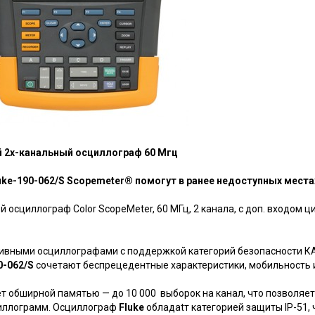
ой 2х-канальный осциллограф 60 Мгц
uke-190-062/S
Scopemeter® помогут в ранее недоступных места
й осциллограф Color ScopeMeter, 60 МГц, 2 канала, с доп. входом
вными осциллографами с поддержкой категорий безопасности КАТ. I
0-062/S
сочетают беспрецедентные характеристики, мобильность 
т обширной памятью — до 10 000 выборок на канал, что позволяе
иллограмм. Осциллограф
Fluke
обладаtт категорией защиты IP-51, 