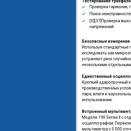
Тестирование трехфазн
Проверка гармоник, 
Поиск неисправносте
[S][37]Проверка вых
напряжений
Безопасные измерения 
Используя стандартные 
исследовать как микроэ
устраняют риск случайн
несколькими отдельными
Единственный осциллог
Крепкий ударопрочный к
производственных услов
пара, влаги и аэрозольн
использовании.
Встроенный мультиметр
Модели 190 Series II с
осциллографом. Перекл
мультиметра с 5 000 от