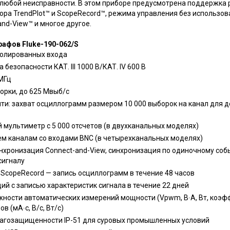
 любой неисправности. В этом приборе предусмотрена поддержка
ора TrendPlot™ и ScopeRecord™, режима управления без использов
nd-View™ и многое другое.
афов Fluke-190-062/S
золированных входа
безопасности КАТ. III 1000 В/КАТ. IV 600 В
МГц
орки, до 625 Мвыб/с
и: захват осциллограмм размером 10 000 выборок на канал для д
мультиметр с 5 000 отсчетов (в двухканальных моделях)
м каналам со входами BNC (в четырехканальных моделях)
хронизация Connect-and-View, синхронизация по одиночному соб
сигналу
ScopeRecord — запись осциллограмм в течение 48 часов
ий с записью характеристик сигнала в течение 22 дней
ности автоматических измерений мощности (Vpwm, В∙А, Вт, коэф
 (мА∙с, В/с, Вт/с)
лагозащищенности IP-51 для суровых промышленных условий