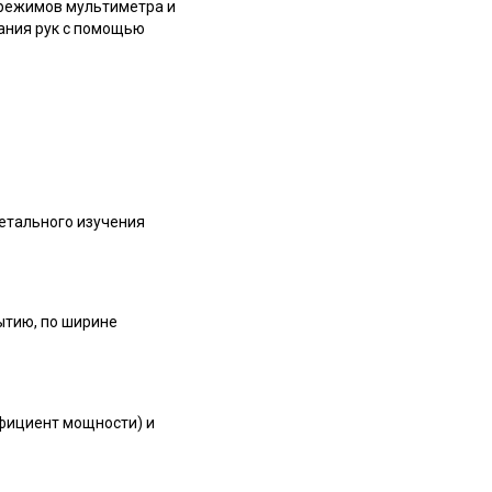
 режимов мультиметра и
ания рук с помощью
етального изучения
ытию, по ширине
фициент мощности) и