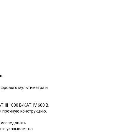
х.
 цифрового мультиметра и
II 1000 В/КАТ. IV 600 В,
и прочную конструкцию.
т исследовать
что указывает на