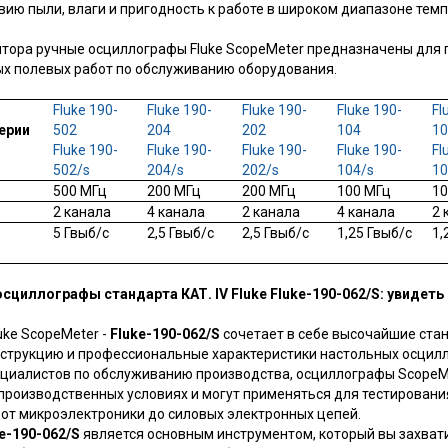
вию пыли, влаги и пригодность к работе в широком диапазоне темп
тора ручные осциллографы Fluke ScopeMeter предназначены для
х полевых работ по обслуживанию оборудования.
Fluke 190-
Fluke 190-
Fluke 190-
Fluke 190-
Fl
ерии
502
204
202
104
1
Fluke 190-
Fluke 190-
Fluke 190-
Fluke 190-
Fl
502/s
204/s
202/s
104/s
10
500 МГц
200 МГц
200 МГц
100 МГц
10
2 канала
4 канала
2 канала
4 канала
2 
5 Гвыб/с
2,5 Гвыб/с
2,5 Гвыб/с
1,25 Гвыб/с
1,
циллографы стандарта КАТ. IV Fluke Fluke-190-062/S: увидеть
uke ScopeMeter -
Fluke-190-062/S
сочетает в себе высочайшие ста
струкцию и профессиональные характеристики настольных осцил
циалистов по обслуживанию производства, осциллографы ScopeM
 производственных условиях и могут применяться для тестирован
 от микроэлектроники до силовых электронных цепей.
e-190-062/S
является основным инструментом, который вы захвати