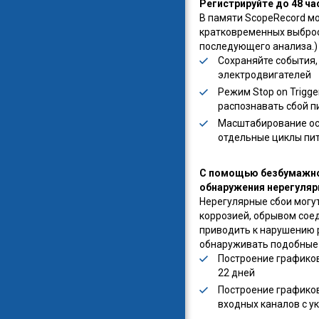
Регистрируйте до 48 ч
В памяти ScopeRecord мо
кратковременных выброс
последующего анализа.)
Сохраняйте события,
электродвигателей
Режим Stop on Trigg
распознавать сбой 
Масштабирование ос
отдельные циклы пи
С помощью безбумажног
обнаружения нерегуляр
Нерегулярные сбои могу
коррозией, обрывом соед
приводить к нарушению 
обнаруживать подобные 
Построение графиков
22 дней
Построение графиков
входных каналов с у