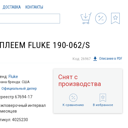
ДОСТАВКА
КОНТАКТЫ
ЛЕЕМ FLUKE 190-062/S
Описание в PDF
Код: 26967
Снят с
енд:
Fluke
рана бренда: США
производства
Официальный дилер
среестр 67694-17
жповерочный интервал
К сравнению
В избранное
 месяцев
тикул: 4025230