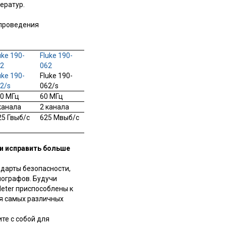
ератур.
 проведения
uke 190-
Fluke 190-
02
062
uke 190-
Fluke 190-
2/s
062/s
0 МГц
60 МГц
канала
2 канала
25 Гвыб/с
625 Мвыб/с
 и исправить больше
ндарты безопасности,
лографов. Будучи
eter приспособлены к
ия самых различных
те с собой для