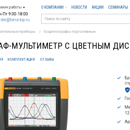
ремя работы
О КОМПАНИИ
НОВОСТИ
АКЦИИ
СЕМИНАРЫ
н-Пт 9:00-18:00
rder@terra-kip.ru
рительные приборы
Осциллографы портативные
Ф-МУЛЬТИМЕТР С ЦВЕТНЫМ ДИСП
ИЯ
КОМПЛЕКТАЦИЯ
ОТЗЫВЫ
Бр
Ст
Го
Ме
12
Ар