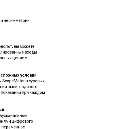
 и несимметрии
овольт, вы можете
золированные входы
анных цепях с
х сложных условий
 ScopeMeter в суровых
ния пыли, водяного
ь показаний при каждом
ий.
двухканальным
ниями цифрового
, переменное