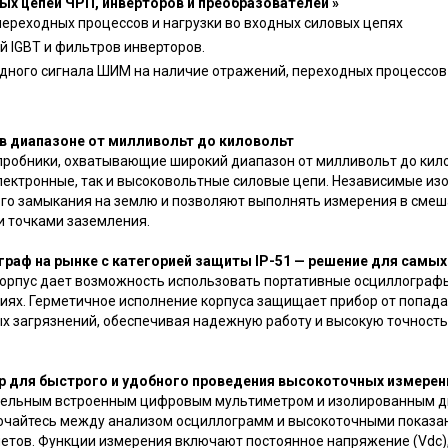
ых цепей ЧРП, инверторов и преобразователей »
переходных процессов и нагрузки во входных силовых цепях
й IGBT и фильтров инверторов.
одного сигнала ШИМ на наличие отражений, переходных процессов
в диапазоне от милливольт до киловольт
пробники, охватывающие широкий диапазон от милливольт до кил
лектронные, так и высоковольтные силовые цепи. Независимые и
ого замыкания на землю и позволяют выполнять измерения в смеш
 точками заземления.
раф на рынке с категорией защиты IP-51 — решение для самы
орпус дает возможность использовать портативные осциллографы
иях. Герметичное исполнение корпуса защищает прибор от попада
ых загрязнений, обеспечивая надежную работу и высокую точност
 для быстрого и удобного проведения высокоточных измерен
 отдельным встроенным цифровым мультиметром и изолированным 
ючайтесь между анализом осциллограмм и высокоточными показа
счетов. Функции измерения включают постоянное напряжение (Vdc)