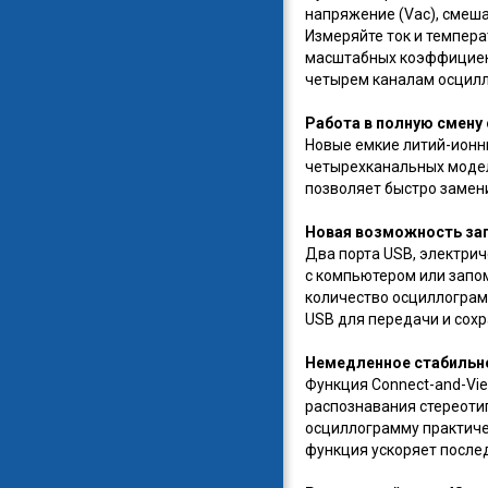
напряжение (Vac), смеша
Измеряйте ток и темпер
масштабных коэффициент
четырем каналам осцилл
Работа в полную смену 
Новые емкие литий-ионн
четырехканальных моделя
позволяет быстро замен
Новая возможность зап
Два порта USB, электри
с компьютером или запо
количество осциллограмм
USB для передачи и сохр
Немедленное стабильно
Функция Connect-and-Vi
распознавания стереоти
осциллограмму практиче
функция ускоряет после