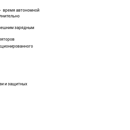
- время автономной
олнительно
внешним зарядным
ляторов
нкционированного
зи и защитных