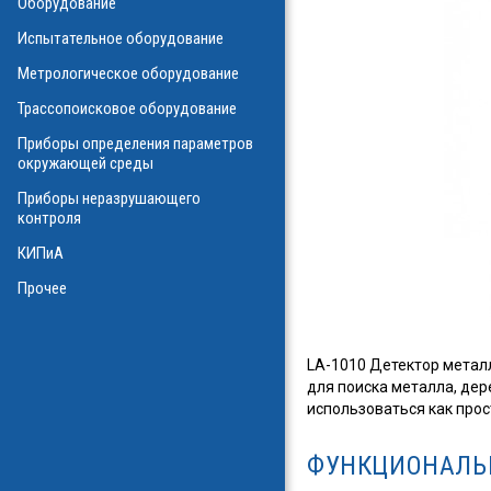
Оборудование
О
Испытательное оборудование
Метрологическое оборудование
ализаторы ВОЛС
о оборудования
Трассопоисковое оборудование
атие
ния физических
Приборы определения параметров
а
окружающей среды
Приборы неразрушающего
контроля
КИПиА
в масле
стотные
Прочее
ключателей
ы персонала
и системы
я масла
LA-1010 Детектор метал
для поиска металла, дер
ла
использоваться как прос
ФУНКЦИОНАЛЬ