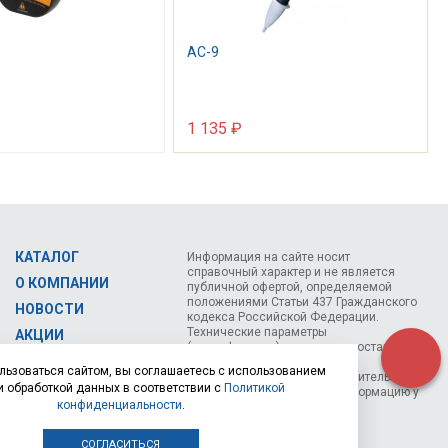
AC-9
1 135 ₽
КАТАЛОГ
Информация на сайте носит
справочный характер и не является
О КОМПАНИИ
публичной офертой, определяемой
положениями Статьи 437 Гражданского
НОВОСТИ
кодекса Российской Федерации.
Технические параметры
АКЦИИ
(спецификация) и комплект поставки
СЕМИНАРЫ
товара могут быть изменены
льзоваться сайтом, вы соглашаетесь с использованием
производителем без предварительного
КОНТАКТЫ
и обработкой данных в соответствии с
Политикой
уведомления. Уточняйте информацию у
конфиденциальности
.
наших менеджеров.
СОГЛАСИТЬСЯ