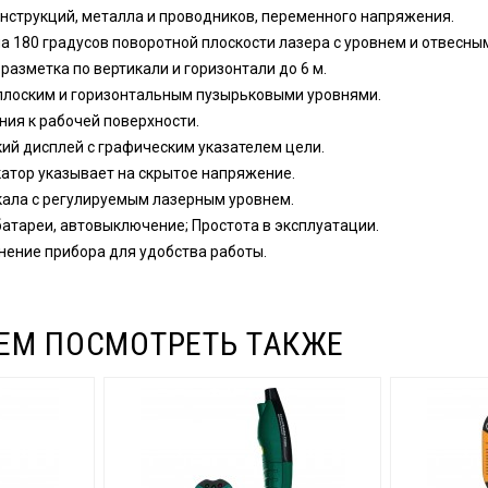
нструкций, металла и проводников, переменного напряжения.
а 180 градусов поворотной плоскости лазера с уровнем и отвесн
разметка по вертикали и горизонтали до 6 м.
плоским и горизонтальным пузырьковыми уровнями.
ия к рабочей поверхности.
й дисплей с графическим указателем цели.
атор указывает на скрытое напряжение.
кала с регулируемым лазерным уровнем.
атареи, автовыключение; Простота в эксплуатации.
ение прибора для удобства работы.
ЕМ ПОСМОТРЕТЬ ТАКЖЕ