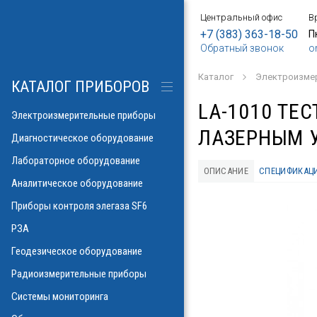
Центральный офис
В
БОРЫ
АНИЕ
Е
ИЕ
SF6
ИЕ
ОРЫ
ИЕ
АНИЕ
АНИЕ
МЕТРОВ
ОНТРОЛЯ
+7 (383) 363-18-50
П
Обратный звонок
o
о напряжения и
ков
ры контроля
Каталог
Электроизме
рических потерь\
изоляции
КАТАЛОГ ПРИБОРОВ
а
аторов
яторов
LA-1010 ТЕ
разрядов
азрядов
Электроизмерительные приборы
ЛАЗЕРНЫМ 
троскопии
ателей
Диагностическое оборудование
 и влажности
Лабораторное оборудование
аза
ОПИСАНИЕ
СПЕЦИФИКАЦ
ла
пературы
Аналитическое оборудование
ности элегаза
 токов
орматоров
овых потоков
й
Указатели РПН
Приборы контроля элегаза SF6
тромагнитных
льных линий
РЗА
х газов в масле
рочности масла
ий
Геодезическое оборудование
иэлектрических
емляющих
Радиоизмерительные приборы
онаторы, УФ)
м инверсионной
Системы мониторинга
 фаза-ноль