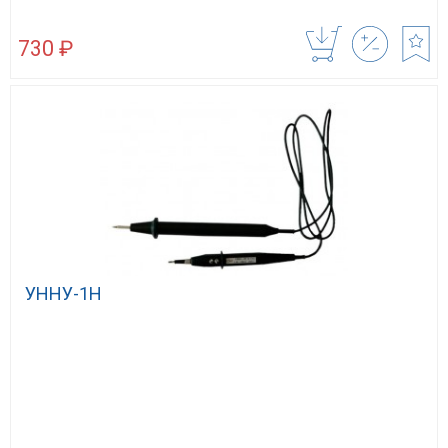
730 ₽
УННУ-1Н