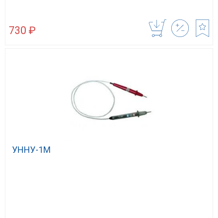
730 ₽
УННУ-1М