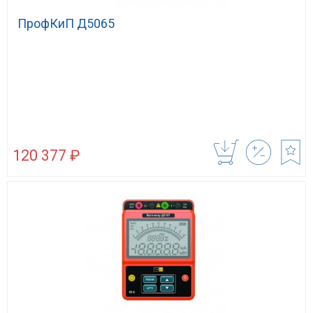
ПрофКиП Д5065
120 377 ₽