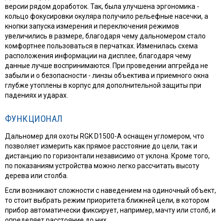
версии рядом доработок. Так, была улучшена эргономика -
кольцо фокусировки окуляра получило рельефные насечки, а
кнопки запуска измерения и переключения режимов
увеличились в размере, благодаря чему дальномером стало
комфортнее пользоваться в перчатках. Изменилась схема
расположения информации на дисплее, благодаря чему
данные лучше воспринимаются. При проведении апгрейда не
забыли и о безопасности - линзы объектива и приемного окна
глубже утоплены в корпус для дополнительной защиты при
падениях и ударах.
ФУНКЦИОНАЛ
Дальномер для охоты RGK D1500-A оснащен угломером, что
позволяет измерить как прямое расстояние до цели, так и
дистанцию по горизонтали независимо от уклона. Кроме того,
по показаниям устройства можно легко рассчитать высоту
дерева или столба.
Если возникают сложности с наведением на одиночный объект,
то стоит выбрать режим приоритета ближней цели, в котором
прибор автоматически фиксирует, например, мачту или столб, и
определяет расстояние до них.