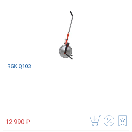
RGK Q103
12 990 ₽