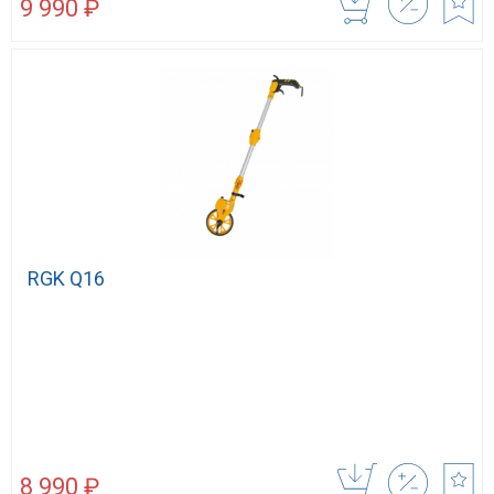
9 990 ₽
RGK Q16
8 990 ₽