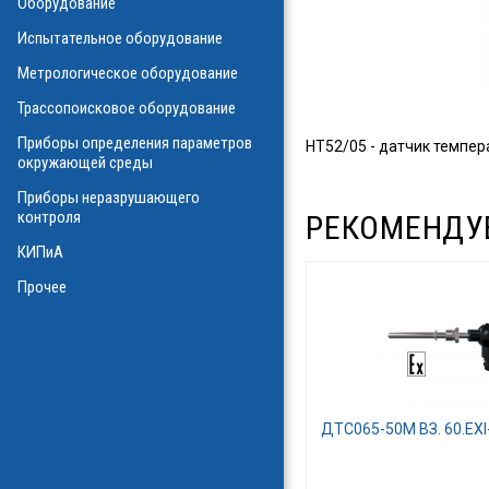
Оборудование
О
Испытательное оборудование
Метрологическое оборудование
ализаторы ВОЛС
о оборудования
Трассопоисковое оборудование
атие
ния физических
Приборы определения параметров
HT52/05 - датчик темпера
а
окружающей среды
Приборы неразрушающего
контроля
РЕКОМЕНДУ
КИПиА
в масле
стотные
Прочее
ключателей
ы персонала
и системы
я масла
ла
ДТС065-50М ВЗ. 60.EXI