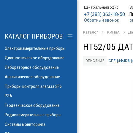
Центральный офис
В
БОРЫ
АНИЕ
Е
ИЕ
SF6
ИЕ
ОРЫ
ИЕ
АНИЕ
АНИЕ
МЕТРОВ
ОНТРОЛЯ
+7 (383) 363-18-50
П
Обратный звонок
o
о напряжения и
ков
ры контроля
Каталог
КИПиА
Да
рических потерь\
изоляции
КАТАЛОГ ПРИБОРОВ
а
аторов
яторов
HT52/05 ДА
разрядов
азрядов
Электроизмерительные приборы
троскопии
ателей
Диагностическое оборудование
ОПИСАНИЕ
СПЕЦИФИКАЦ
 и влажности
Лабораторное оборудование
аза
ла
пературы
Аналитическое оборудование
ности элегаза
 токов
орматоров
овых потоков
й
Указатели РПН
Приборы контроля элегаза SF6
тромагнитных
льных линий
РЗА
х газов в масле
рочности масла
ий
Геодезическое оборудование
иэлектрических
емляющих
Радиоизмерительные приборы
онаторы, УФ)
м инверсионной
Системы мониторинга
 фаза-ноль