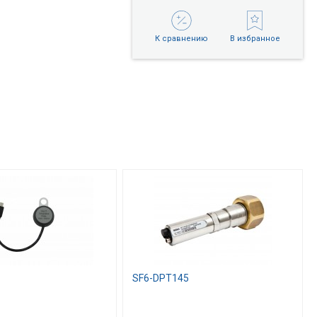
К сравнению
В избранное
SF6-DPT145