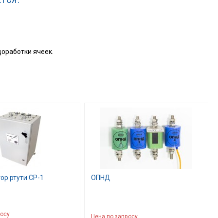
доработки ячеек.
ор ртути СР-1
ОПНД
росу
Цена по запросу