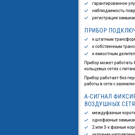
гарантированное улу
наблюдаемость повре
регистрация замыкан
ПРИБОР ПОДКЛЮЧ
к штатным трансформ
к собственным тран
к емкостным делите
Прибор может работать б
кольцевых сетях с питан
Прибор работает без пе
работы в сети с заземле
А-СИГНАЛ ФИКСИ
ВОЗДУШНЫХ СЕТЯ
междуфазные коротк
однофазные замыкан
2 или 3-х фазные ко
указание направлени