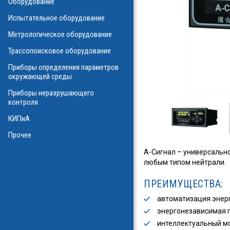
Оборудование
О
Испытательное оборудование
Метрологическое оборудование
ализаторы ВОЛС
о оборудования
Трассопоисковое оборудование
атие
ния физических
Приборы определения параметров
а
окружающей среды
Приборы неразрушающего
контроля
КИПиА
в масле
стотные
Прочее
ключателей
А-Сигнал – универсально
ы персонала
любым типом нейтрали.
и системы
я масла
ПРЕИМУЩЕСТВА:
ла
автоматизация энер
энергонезависимая 
интеллектуальный мо