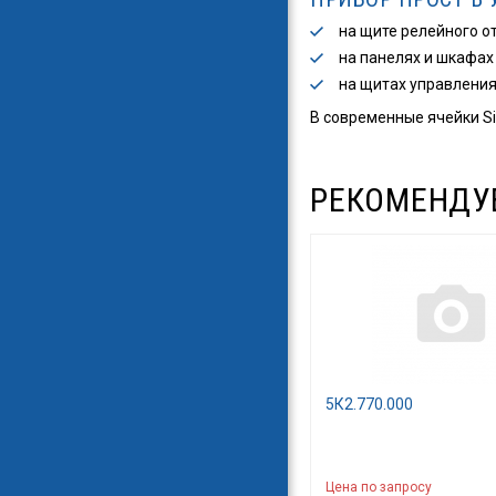
на щите релейного от
на панелях и шкафах
на щитах управления
В современные ячейки Sie
РЕКОМЕНДУ
5К2.770.000
Цена по запросу