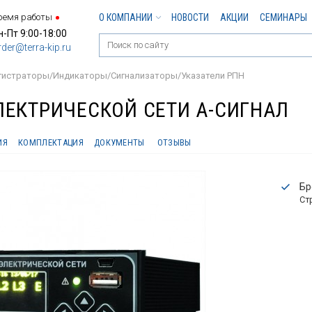
ремя работы
О КОМПАНИИ
НОВОСТИ
АКЦИИ
СЕМИНАРЫ
н-Пт 9:00-18:00
rder@terra-kip.ru
гистраторы/Индикаторы/Сигнализаторы/Указатели РПН
ЕКТРИЧЕСКОЙ СЕТИ А-СИГНАЛ
ИЯ
КОМПЛЕКТАЦИЯ
ДОКУМЕНТЫ
ОТЗЫВЫ
Бр
Ст