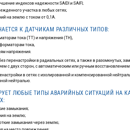
чшение индексов надежности SAIDI и SAIFI;
жденного участка в любых сетях;
ий на землю с током от 0,1А.
АЕТСЯ К ДАТЧИКАМ РАЗЛИЧНЫХ ТИПОВ:
аторам тока (ТТ) и напряжения (ТН),
сформаторам тока,
лям напряжения.
ез перенастройки в радиальных сетях, а также в разомкнутых, за
ием с двух сторон, с автоматическим или ручным восстановление
ренастройки в сетях с изолированной и компенсированной нейтрал
нной нейтралью.
РУЕТ ЛЮБЫЕ ТИПЫ АВАРИЙНЫХ СИТУАЦИЙ НА К
Х:
ие замыкания;
ия на землю;
роткие замыкания через землю;
я на место повреждения;