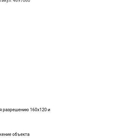
тикул: 4697060
ря разрешению 160x120 и
жение объекта