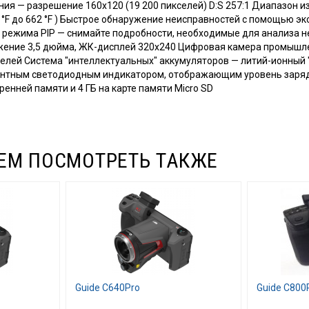
ия — разрешение 160x120 (19 200 пикселей) D:S 257:1 Диапазон и
 -4 °F до 662 °F ) Быстрое обнаружение неисправностей с помощью 
 режима PIP — снимайте подробности, необходимые для анализа н
ение 3,5 дюйма, ЖК-дисплей 320x240 Цифровая камера промышле
елей Система "интеллектуальных" аккумуляторов — литий-ионный 
ентным светодиодным индикатором, отображающим уровень заря
ренней памяти и 4 ГБ на карте памяти Micro SD
ЕМ ПОСМОТРЕТЬ ТАКЖЕ
Guide C640Pro
Guide C800