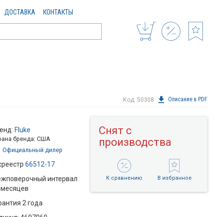
ДОСТАВКА
КОНТАКТЫ
Описание в PDF
Код: 50308
Снят с
енд:
Fluke
рана бренда: США
производства
Официальный дилер
среестр
66512-17
жповерочный интервал
К сравнению
В избранное
 месяцев
рантия 2 года