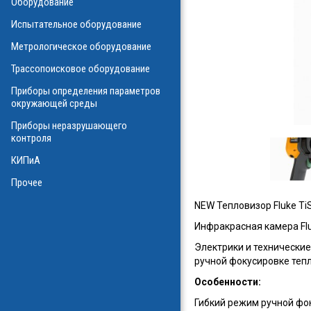
Оборудование
О
Испытательное оборудование
Метрологическое оборудование
ализаторы ВОЛС
о оборудования
Трассопоисковое оборудование
атие
ния физических
Приборы определения параметров
а
окружающей среды
Приборы неразрушающего
контроля
КИПиА
в масле
стотные
Прочее
ключателей
NEW Тепловизор Fluke Ti
ы персонала
и системы
Инфракрасная камера Flu
я масла
Электрики и технически
ла
ручной фокусировке тепл
Особенности:
Гибкий режим ручной фо