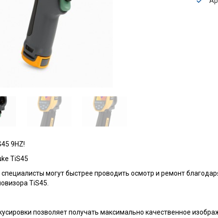
Ар
S45 9HZ!
ke TiS45
е специалисты могут быстрее проводить осмотр и ремонт благода
овизора TiS45.
кусировки позволяет получать максимально качественное изобра