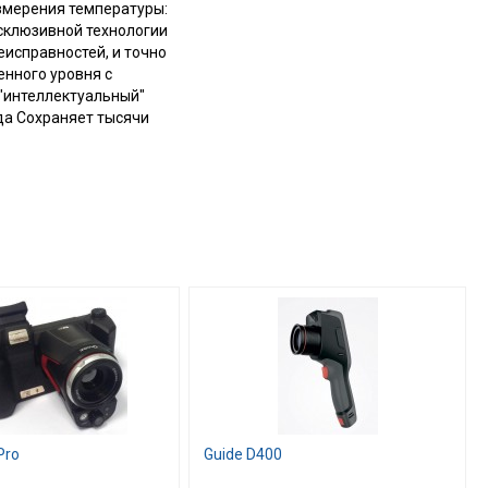
змерения температуры:
эксклюзивной технологии
еисправностей, и точно
нного уровня с
"интеллектуальный"
да Сохраняет тысячи
Pro
Guide D400