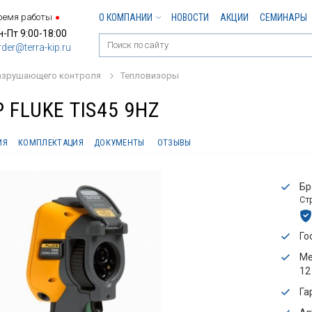
ремя работы
О КОМПАНИИ
НОВОСТИ
АКЦИИ
СЕМИНАРЫ
н-Пт 9:00-18:00
rder@terra-kip.ru
азрушающего контроля
Тепловизоры
FLUKE TIS45 9HZ
ИЯ
КОМПЛЕКТАЦИЯ
ДОКУМЕНТЫ
ОТЗЫВЫ
Бр
Ст
Го
Ме
12
Га