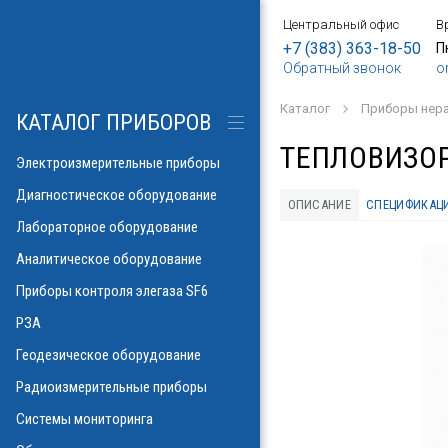
Центральный офис
В
БОРЫ
АНИЕ
Е
ИЕ
SF6
ИЕ
ОРЫ
ИЕ
АНИЕ
АНИЕ
МЕТРОВ
ОНТРОЛЯ
+7 (383) 363-18-50
П
Обратный звонок
o
о напряжения и
ков
ры контроля
Каталог
Приборы нер
рических потерь\
изоляции
КАТАЛОГ ПРИБОРОВ
а
аторов
яторов
ТЕПЛОВИЗОР 
разрядов
азрядов
Электроизмерительные приборы
троскопии
ателей
Диагностическое оборудование
ОПИСАНИЕ
СПЕЦИФИКАЦ
 и влажности
Лабораторное оборудование
аза
ла
пературы
Аналитическое оборудование
ности элегаза
 токов
орматоров
овых потоков
й
Указатели РПН
Приборы контроля элегаза SF6
тромагнитных
льных линий
РЗА
х газов в масле
рочности масла
ий
Геодезическое оборудование
иэлектрических
емляющих
Радиоизмерительные приборы
онаторы, УФ)
м инверсионной
Системы мониторинга
 фаза-ноль