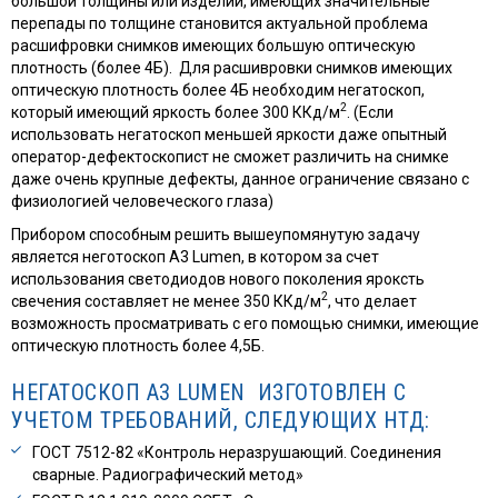
большой толщины или изделий, имеющих значительные
перепады по толщине становится актуальной проблема
расшифровки снимков имеющих большую оптическую
плотность (более 4Б). Для расшивровки снимков имеющих
оптическую плотность более 4Б необходим негатоскоп,
2
который имеющий яркость более 300 ККд/м
. (Если
использовать негатоскоп меньшей яркости даже опытный
оператор-дефектоскопист не сможет различить на снимке
даже очень крупные дефекты, данное ограничение связано с
физиологией человеческого глаза)
Прибором способным решить вышеупомянутую задачу
является неготоскоп А3 Lumen, в котором за счет
использования светодиодов нового поколения яроксть
2
свечения составляет не менее 350 ККд/м
, что делает
возможность просматривать с его помощью снимки, имеющие
оптическую плотность более 4,5Б.
НЕГАТОСКОП А3 LUMEN ИЗГОТОВЛЕН С
УЧЕТОМ ТРЕБОВАНИЙ, СЛЕДУЮЩИХ НТД:
ГОСТ 7512-82 «Контроль неразрушающий. Соединения
сварные. Радиографический метод»