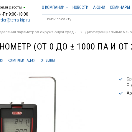
ремя работы
О КОМПАНИИ
НОВОСТИ
АКЦИИ
СЕМИНАРЫ
н-Пт 9:00-18:00
rder@terra-kip.ru
еделения параметров окружающей среды
Дифференциальные ман
ОМЕТР (ОТ 0 ДО ± 1000 ПА И ОТ 
ИЯ
КОМПЛЕКТАЦИЯ
ОТЗЫВЫ
Бр
Ст
Ар