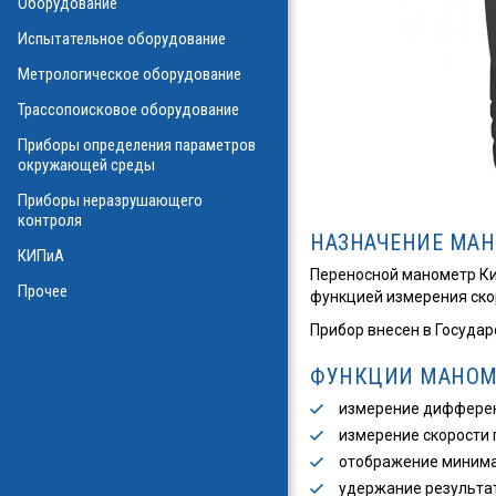
Оборудование
О
Испытательное оборудование
Метрологическое оборудование
ализаторы ВОЛС
о оборудования
Трассопоисковое оборудование
атие
ния физических
Приборы определения параметров
а
окружающей среды
Приборы неразрушающего
контроля
НАЗНАЧЕНИЕ МАН
КИПиА
в масле
Переносной манометр К
стотные
Прочее
функцией измерения скор
ключателей
Прибор внесен в Государ
ы персонала
и системы
я масла
ФУНКЦИИ МАНОМЕ
измерение дифферен
ла
измерение скорости 
отображение минима
удержание результа