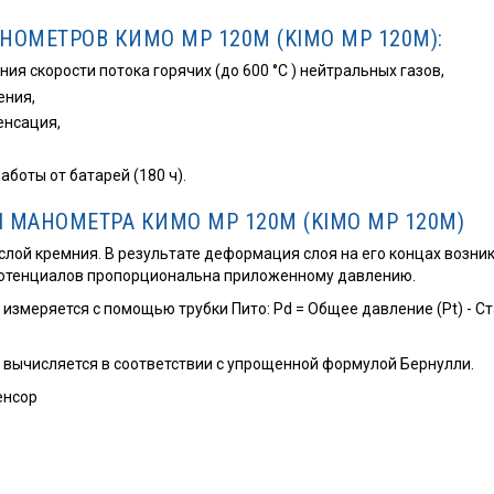
ОМЕТРОВ КИМО МР 120М (KIMO MP 120M):
я скорости потока горячих (до 600 °С ) нейтральных газов,
ения,
енсация,
боты от батарей (180 ч).
 МАНОМЕТРА КИМО МР 120М (KIMO MP 120M)
лой кремния. В результате деформация слоя на его концах возник
потенциалов пропорциональна приложенному давлению.
змеряется с помощью трубки Пито: Pd = Общее давление (Pt) - С
 вычисляется в соответствии с упрощенной формулой Бернулли.
енсор