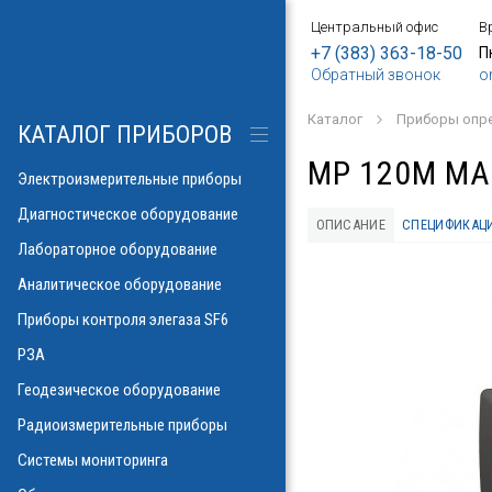
Центральный офис
В
БОРЫ
АНИЕ
Е
ИЕ
SF6
ИЕ
ОРЫ
ИЕ
АНИЕ
АНИЕ
МЕТРОВ
ОНТРОЛЯ
+7 (383) 363-18-50
П
Обратный звонок
o
о напряжения и
ков
ры контроля
Каталог
Приборы опр
рических потерь\
изоляции
КАТАЛОГ ПРИБОРОВ
а
аторов
яторов
MP 120M МАН
разрядов
азрядов
Электроизмерительные приборы
троскопии
ателей
Диагностическое оборудование
ОПИСАНИЕ
СПЕЦИФИКАЦ
 и влажности
Лабораторное оборудование
аза
ла
пературы
Аналитическое оборудование
ности элегаза
 токов
орматоров
овых потоков
й
Указатели РПН
Приборы контроля элегаза SF6
тромагнитных
льных линий
РЗА
х газов в масле
рочности масла
ий
Геодезическое оборудование
иэлектрических
емляющих
Радиоизмерительные приборы
онаторы, УФ)
м инверсионной
Системы мониторинга
 фаза-ноль