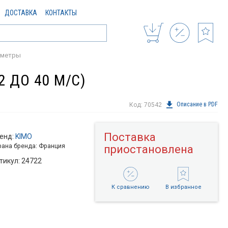
ДОСТАВКА
КОНТАКТЫ
ометры
2 ДО 40 М/С)
Описание в PDF
Код: 70542
Поставка
енд:
KIMO
рана бренда: Франция
приостановлена
тикул: 24722
К сравнению
В избранное