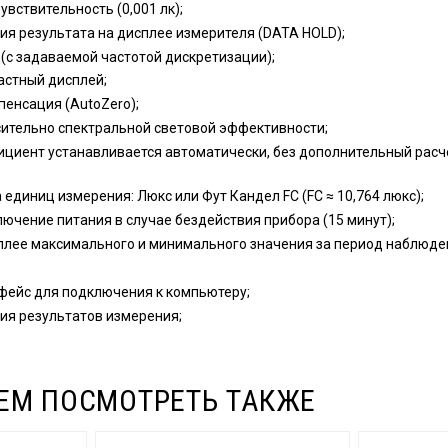
увствительность (0,001 лк);
я результата на дисплее измерителя (DATA HOLD);
(с задаваемой частотой дискретизации);
астный дисплей;
енсация (AutoZero);
ительно спектральной световой эффективности;
циент устанавливается автоматически, без дополнительный расч
единиц измерения: Люкс или Фут Кандел FC (FC ≈ 10,764 люкс);
ючение питания в случае бездействия прибора (15 минут);
плее максимального и минимального значения за период наблюде
фейс для подключения к компьютеру;
ия результатов измерения;
ЕМ ПОСМОТРЕТЬ ТАКЖЕ