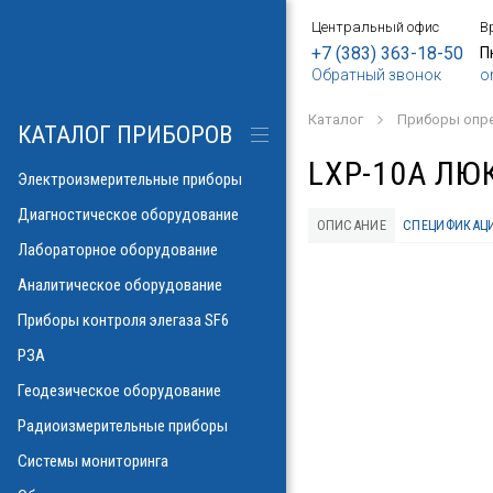
Центральный офис
В
БОРЫ
АНИЕ
Е
ИЕ
SF6
ИЕ
ОРЫ
ИЕ
АНИЕ
АНИЕ
МЕТРОВ
ОНТРОЛЯ
+7 (383) 363-18-50
П
Обратный звонок
o
о напряжения и
ков
ры контроля
Каталог
Приборы опр
рических потерь\
изоляции
КАТАЛОГ ПРИБОРОВ
а
аторов
яторов
LXP-10A ЛЮ
разрядов
азрядов
Электроизмерительные приборы
троскопии
ателей
Диагностическое оборудование
ОПИСАНИЕ
СПЕЦИФИКАЦ
 и влажности
Лабораторное оборудование
аза
ла
пературы
Аналитическое оборудование
ности элегаза
 токов
орматоров
овых потоков
й
Указатели РПН
Приборы контроля элегаза SF6
тромагнитных
льных линий
РЗА
х газов в масле
рочности масла
ий
Геодезическое оборудование
иэлектрических
емляющих
Радиоизмерительные приборы
онаторы, УФ)
м инверсионной
Системы мониторинга
 фаза-ноль