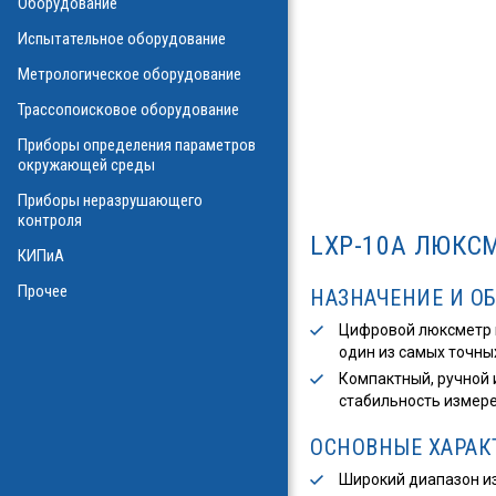
Оборудование
О
Испытательное оборудование
Метрологическое оборудование
ализаторы ВОЛС
о оборудования
Трассопоисковое оборудование
атие
ния физических
Приборы определения параметров
а
окружающей среды
Приборы неразрушающего
контроля
LXP-10A ЛЮКС
КИПиА
в масле
стотные
Прочее
НАЗНАЧЕНИЕ И О
ключателей
Цифровой люксметр п
ы персонала
один из самых точны
и системы
я масла
Компактный, ручной 
стабильность измере
ла
ОСНОВНЫЕ ХАРАК
Широкий диапазон и