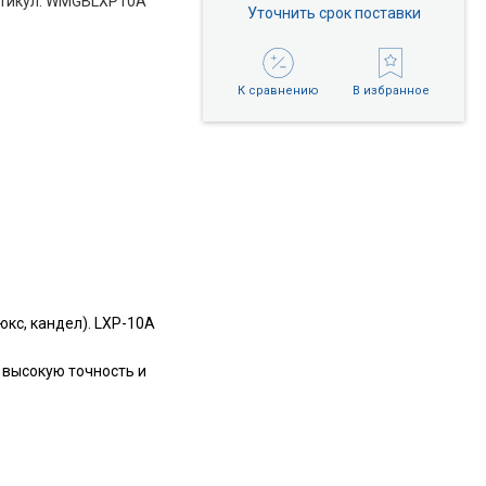
тикул: WMGBLXP10A
Уточнить срок поставки
К сравнению
В избранное
кс, кандел). LXP-10A
 высокую точность и