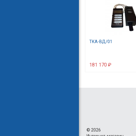
ТКА-ВД/01
181 170 ₽
©
2026