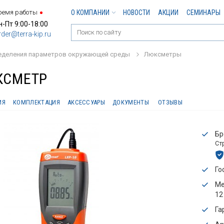
ремя работы
О КОМПАНИИ
НОВОСТИ
АКЦИИ
СЕМИНАРЫ
н-Пт 9:00-18:00
rder@terra-kip.ru
еделения параметров окружающей среды
Люксметры
КСМЕТР
ИЯ
КОМПЛЕКТАЦИЯ
АКСЕССУАРЫ
ДОКУМЕНТЫ
ОТЗЫВЫ
Бр
Ст
Го
Ме
12
Га