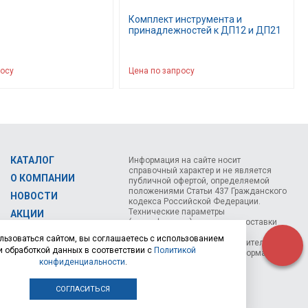
Комплект инструмента и
принадлежностей к ДП12 и ДП21
росу
Цена по запросу
КАТАЛОГ
Информация на сайте носит
справочный характер и не является
О КОМПАНИИ
публичной офертой, определяемой
положениями Статьи 437 Гражданского
НОВОСТИ
кодекса Российской Федерации.
Технические параметры
АКЦИИ
(спецификация) и комплект поставки
СЕМИНАРЫ
товара могут быть изменены
льзоваться сайтом, вы соглашаетесь с использованием
производителем без предварительного
КОНТАКТЫ
и обработкой данных в соответствии с
Политикой
уведомления. Уточняйте информацию у
конфиденциальности
.
наших менеджеров.
СОГЛАСИТЬСЯ