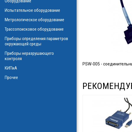
Оборудование
О
Испытательное оборудование
Метрологическое оборудование
ализаторы ВОЛС
о оборудования
Трассопоисковое оборудование
атие
ния физических
Приборы определения параметров
а
окружающей среды
Приборы неразрушающего
контроля
PSW-005 - соединительны
КИПиА
в масле
стотные
Прочее
ключателей
РЕКОМЕНДУ
ы персонала
и системы
я масла
ла