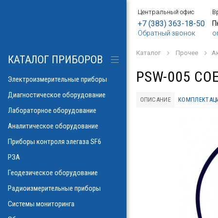
Центральный офис
В
БОРЫ
АНИЕ
Е
ИЕ
SF6
ИЕ
ОРЫ
ИЕ
АНИЕ
АНИЕ
МЕТРОВ
ОНТРОЛЯ
+7 (383) 363-18-50
П
Обратный звонок
o
о напряжения и
ков
ры контроля
Каталог
Прочее
А
рических потерь\
изоляции
КАТАЛОГ ПРИБОРОВ
а
аторов
яторов
PSW-005 СО
разрядов
азрядов
Электроизмерительные приборы
троскопии
ателей
Диагностическое оборудование
ОПИСАНИЕ
КОМПЛЕКТАЦ
 и влажности
Лабораторное оборудование
аза
ла
пературы
Аналитическое оборудование
ности элегаза
 токов
орматоров
овых потоков
й
Указатели РПН
Приборы контроля элегаза SF6
тромагнитных
льных линий
РЗА
х газов в масле
рочности масла
ий
Геодезическое оборудование
иэлектрических
емляющих
Радиоизмерительные приборы
онаторы, УФ)
м инверсионной
Системы мониторинга
 фаза-ноль