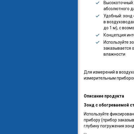
Высокоточный: 
абсолютного д
Удобный: зонд 
в воздуховода
до 1 м), с воз
Концепция инт
Используйте з
заказывается о
влажности
Для измерений в воздухо
измерительным прибором
Описание продукта
Зонд с обогреваемой с
Используйте фиксирован
прибору (прибор заказыв
глубину погружения зон