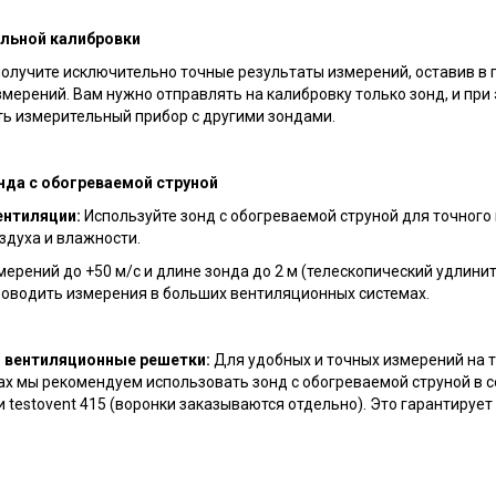
льной калибровки
олучите исключительно точные результаты измерений, оставив в 
мерений. Вам нужно отправлять на калибровку только зонд, и при
ь измерительный прибор с другими зондами.
нда с обогреваемой струной
ентиляции:
Используйте зонд с обогреваемой струной для точного
здуха и влажности.
ерений до +50 м/с и длине зонда до 2 м (телескопический удлини
роводить измерения в больших вентиляционных системах.
 вентиляционные решетки:
Для удобных и точных измерений на 
х мы рекомендуем использовать зонд с обогреваемой струной в с
ли testovent 415 (воронки заказываются отдельно). Это гарантируе