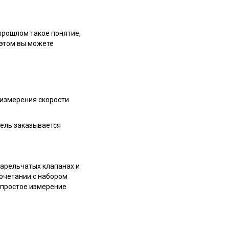
прошлом такое понятие,
 этом вы можете
 измерения скорости
тель заказывается
тарельчатых клапанах и
очетании с набором
т простое измерение