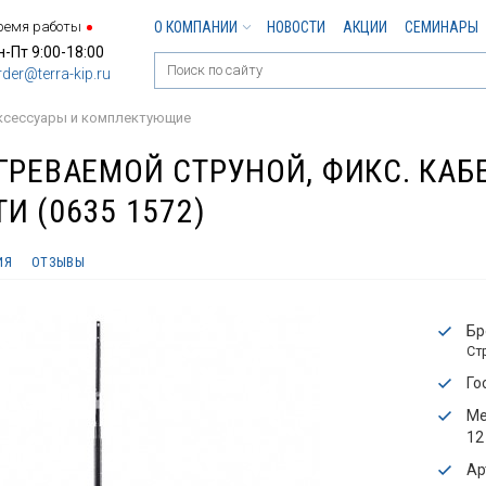
ремя работы
О КОМПАНИИ
НОВОСТИ
АКЦИИ
СЕМИНАРЫ
н-Пт 9:00-18:00
rder@terra-kip.ru
ксессуары и комплектующие
ГРЕВАЕМОЙ СТРУНОЙ, ФИКС. КАБ
И (0635 1572)
ИЯ
ОТЗЫВЫ
Бр
Ст
Го
Ме
12
Ар