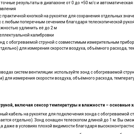
точные результаты в диапазоне от 0 до +50 м/с и автоматическа
авления
с практичной кнопкой на рукоятке для сохранения отдельных знач
х с любым поперечным сечением благодаря телескопической рукоя
можностью удлинить её до 2 м
еллектуальной калибровки
онд с обогреваемой струной с совместимым измерительным прибор
тдельно) для измерения скорости воздуха, объёмного расхода, те
водах систем вентиляции: используйте зонд с обогреваемой стру
) для измерения скорости воздуха, объёмного расхода, температ
труной, включая сенсор температуры и влажности – основные 
ный кабель на рукоятке для подключения зонда с обогреваемой с
ается отдельно). Зонд оснащен телескопом длиной до 1 м. Вы смо
да даже в условиях плохой видимости благодаря высококонтрастн