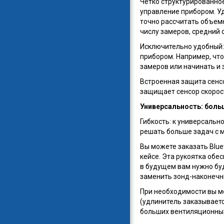
Четко структурированно
управление прибором. У
точно рассчитать объем
числу замеров, средний 
Исключительно удобный:
прибором. Например, чт
замеров или начинать и 
Встроенная защита сенсо
защищает сенсор скорос
Универсальность: боль
Гибкость: к универсаль
решать больше задач с 
Вы можете заказать Blue
кейсе. Эта рукоятка обе
в будущем вам нужно буд
заменить зонд-наконечн
При необходимости вы м
(удлинитель заказываетс
больших вентиляционных