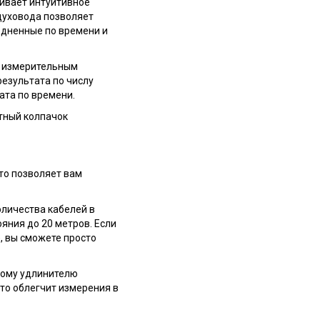
ивает интуитивное
духовода позволяет
едненные по времени и
я измерительным
езультата по числу
ата по времени.
отный колпачок
то позволяет вам
оличества кабелей в
яния до 20 метров. Если
, вы сможете просто
кому удлинителю
что облегчит измерения в