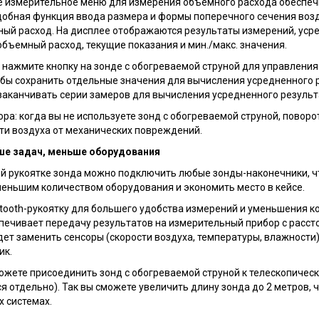
е измерительное меню для измерения объемного расхода обеспеч
добная функция ввода размера и формы поперечного сечения воз
ный расход. На дисплее отображаются результаты измерений, уср
объемный расход, текущие показания и мин./макс. значения.
 нажмите кнопку на зонде с обогреваемой струной для управлени
обы сохранить отдельные значения для вычисления усредненного р
заканчивать серии замеров для вычисления усредненного результ
ра: когда вы не используете зонд с обогреваемой струной, повор
ти воздуха от механических повреждений.
ше задач, меньше оборудования
ной рукоятке зонда можно подключить любые зонды-наконечники, ч
меньшим количеством оборудования и экономить место в кейсе.
tooth-рукоятку для большего удобства измерений и уменьшения к
спечивает передачу результатов на измерительный прибор с рассто
ет заменить сенсоры (скорости воздуха, температуры, влажности)
ик.
ожете присоединить зонд с обогреваемой струной к телескопичес
я отдельно). Так вы сможете увеличить длину зонда до 2 метров, 
 системах.