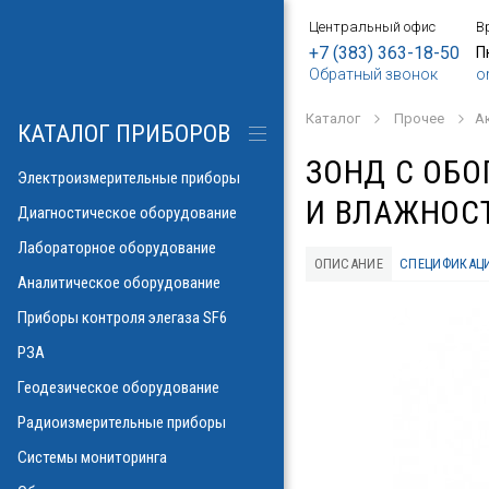
Центральный офис
В
БОРЫ
АНИЕ
Е
ИЕ
SF6
ИЕ
ОРЫ
ИЕ
АНИЕ
АНИЕ
МЕТРОВ
ОНТРОЛЯ
+7 (383) 363-18-50
П
Обратный звонок
o
о напряжения и
ков
ры контроля
Каталог
Прочее
А
рических потерь\
изоляции
КАТАЛОГ ПРИБОРОВ
а
аторов
яторов
ЗОНД С ОБО
разрядов
азрядов
Электроизмерительные приборы
И ВЛАЖНОСТ
троскопии
ателей
Диагностическое оборудование
 и влажности
Лабораторное оборудование
аза
ОПИСАНИЕ
СПЕЦИФИКАЦ
ла
пературы
Аналитическое оборудование
ности элегаза
 токов
орматоров
овых потоков
й
Указатели РПН
Приборы контроля элегаза SF6
тромагнитных
льных линий
РЗА
х газов в масле
рочности масла
ий
Геодезическое оборудование
иэлектрических
емляющих
Радиоизмерительные приборы
онаторы, УФ)
м инверсионной
Системы мониторинга
 фаза-ноль