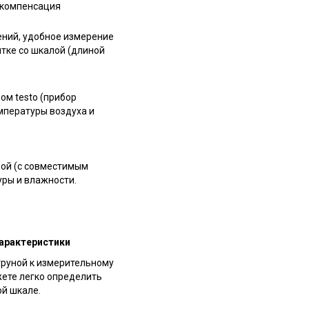
я компенсация
ений, удобное измерение
тке со шкалой (длиной
ом testo (прибор
мпературы воздуха и
ной (с совместимым
уры и влажности.
характеристики
труной к измерительному
жете легко определить
ой шкале.