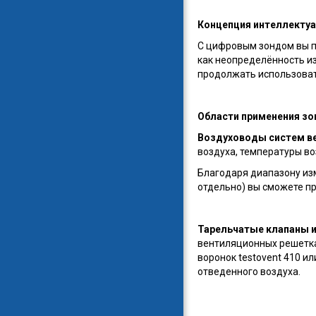
Концепция интеллектуа
С цифровым зондом вы п
как неопределённость из
продолжать использоват
Области применения зо
Воздуховоды систем в
воздуха, температуры во
Благодаря диапазону изм
отдельно) вы сможете п
Тарельчатые клапаны и
вентиляционных решетка
воронок testovent 410 и
отведенного воздуха.