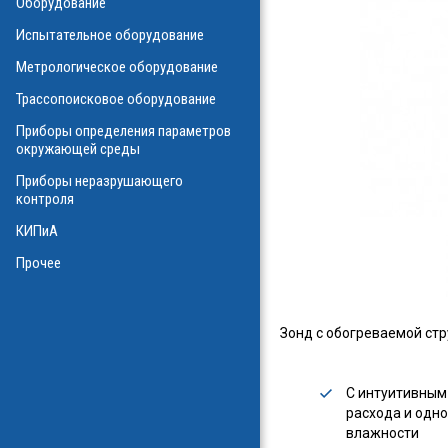
Оборудование
О
Испытательное оборудование
Метрологическое оборудование
ализаторы ВОЛС
о оборудования
Трассопоисковое оборудование
атие
ния физических
Приборы определения параметров
а
окружающей среды
Приборы неразрушающего
контроля
КИПиА
в масле
стотные
Прочее
ключателей
ы персонала
и системы
я масла
Зонд с обогреваемой стр
ла
С интуитивным
расхода и одн
влажности