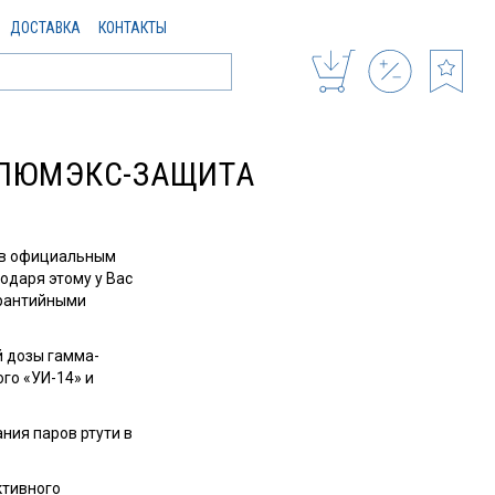
ДОСТАВКА
КОНТАКТЫ
 ЛЮМЭКС-ЗАЩИТА
ав официальным
одаря этому у Вас
арантийными
й дозы гамма-
го «УИ-14» и
ния паров ртути в
ктивного