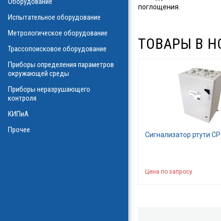
Оборудование
О
поглощения.
Испытательное оборудование
Метрологическое оборудование
ТОВАРЫ В Н
ализаторы ВОЛС
о оборудования
Трассопоисковое оборудование
атие
ния физических
Приборы определения параметров
а
окружающей среды
Приборы неразрушающего
контроля
КИПиА
в масле
стотные
Прочее
ключателей
Сигнализатор ртути СР
ы персонала
и системы
я масла
Цена по запросу
ла