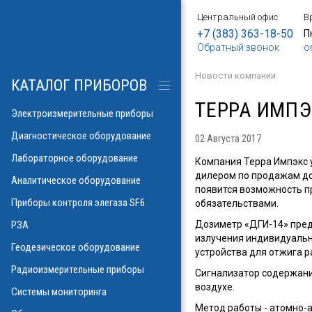
Центральный офис
В
БОРЫ
АНИЕ
Е
ИЕ
SF6
ИЕ
ОРЫ
ИЕ
АНИЕ
АНИЕ
МЕТРОВ
ОНТРОЛЯ
+7 (383) 363-18-50
П
Обратный звонок
o
о напряжения и
ков
ры контроля
Новости компании
рических потерь\
изоляции
КАТАЛОГ ПРИБОРОВ
а
аторов
яторов
ТЕРРА ИМП
разрядов
азрядов
Электроизмерительные приборы
троскопии
ателей
Диагностическое оборудование
02 Августа 2017
 и влажности
Лабораторное оборудование
аза
Компания Терра Импэкс 
ла
дилером по продажам доз
пературы
Аналитическое оборудование
ности элегаза
появится возможность п
 токов
орматоров
овых потоков
й
Указатели РПН
Приборы контроля элегаза SF6
обязательствами.
тромагнитных
льных линий
Дозиметр «ДГИ-14» пред
РЗА
х газов в масле
рочности масла
излучения индивидуальн
ий
Геодезическое оборудование
устройства для отжига 
иэлектрических
емляющих
Радиоизмерительные приборы
Сигнализатор содержани
онаторы, УФ)
м инверсионной
воздухе.
Системы мониторинга
 фаза-ноль
Метод работы - атомно-