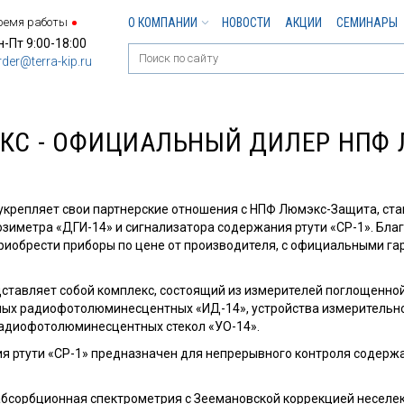
ремя работы
О КОМПАНИИ
НОВОСТИ
АКЦИИ
СЕМИНАРЫ
н-Пт 9:00-18:00
rder@terra-kip.ru
ЭКС - ОФИЦИАЛЬНЫЙ ДИЛЕР НПФ
укрепляет свои партнерские отношения с НПФ Люмэкс-Защита, ст
иметра «ДГИ-14» и сигнализатора содержания ртути «СР-1». Благ
риобрести приборы по цене от производителя, с официальными г
ставляет собой комплекс, состоящий из измерителей поглощенно
ых радиофотолюминесцентных «ИД-14», устройства измерительно
радиофотолюминесцентных стекол «УО-14».
я ртути «СР-1» предназначен для непрерывного контроля содержа
абсорбционная спектрометрия с Зеемановской коррекцией неселе