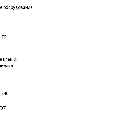
ое оборудование.
 ТЕ
е клещи,
инейка
-540.
07.