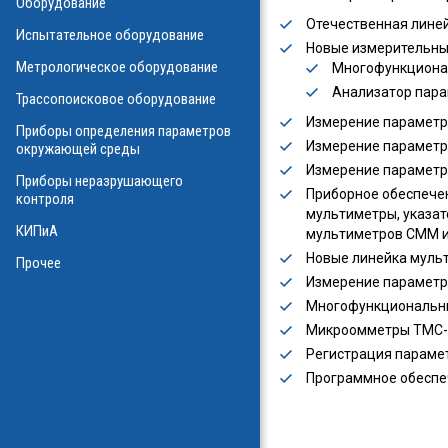
Оборудование
О
Отечественная линей
Испытательное оборудование
Новые измерительны
Метрологическое оборудование
Многофункционал
ализаторы ВОЛС
о оборудования
Анализатор пара
Трассопоисковое оборудование
атие
Измерение параметр
ния физических
Приборы определения параметров
а
Измерение параметро
окружающей среды
Измерение параметро
Приборы неразрушающего
Приборное обеспечен
контроля
мультиметры, указат
КИПиА
мультиметров СММ и
в масле
Новые линейка муль
стотные
Прочее
ключателей
Измерение параметро
Многофункциональны
ы персонала
и системы
Микроомметры ТМС-65
я масла
Регистрация парамет
ла
Программное обеспе