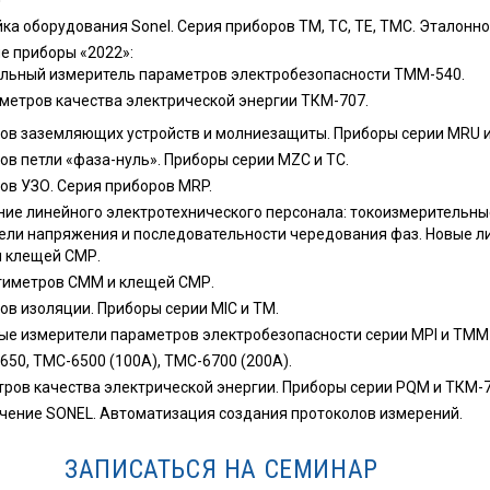
ка оборудования Sonel. Серия приборов ТМ, ТС, ТЕ, ТМС. Эталонн
е приборы «2022»:
ьный измеритель параметров электробезопасности ТММ-540.
метров качества электрической энергии ТКМ-707.
ов заземляющих устройств и молниезащиты. Приборы серии MRU и
в петли «фаза-нуль». Приборы серии MZC и ТС.
в УЗО. Серия приборов MRP.
ие линейного электротехнического персонала: токоизмерительны
ели напряжения и последовательности чередования фаз. Новые л
 клещей СМР.
тиметров СММ и клещей СМР.
в изоляции. Приборы серии MIC и ТМ.
е измерители параметров электробезопасности серии MPI и ТММ
0, ТМС-6500 (100А), ТМС-6700 (200А).
ров качества электрической энергии. Приборы серии PQM и ТКМ-7
чение SONEL. Автоматизация создания протоколов измерений.
ЗАПИСАТЬСЯ НА СЕМИНАР