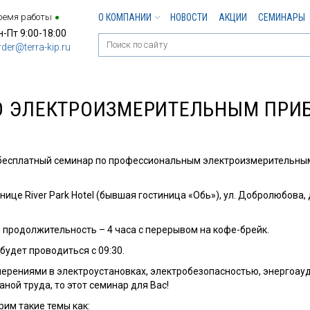
ремя работы
О КОМПАНИИ
НОВОСТИ
АКЦИИ
СЕМИНАРЫ
н-Пт 9:00-18:00
rder@terra-kip.ru
О ЭЛЕКТРОИЗМЕРИТЕЛЬНЫМ ПРИБ
 бесплатный семинар по профессиональным электроизмерительны
ице River Park Hotel (бывшая гостиница «Обь»), ул. Добролюбова, д
, продолжительность – 4 часа с перерывом на кофе-брейк.
будет проводиться с 09:30.
мерениями в электроустановках, электробезопасностью, энергоау
ной труда, то этот семинар для Вас!
им такие темы как: