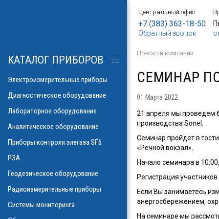
Центральный офис
В
БОРЫ
АНИЕ
Е
ИЕ
SF6
ИЕ
ОРЫ
ИЕ
АНИЕ
АНИЕ
МЕТРОВ
ОНТРОЛЯ
+7 (383) 363-18-50
П
Обратный звонок
o
о напряжения и
ков
ры контроля
Новости компании
рических потерь\
изоляции
КАТАЛОГ ПРИБОРОВ
а
аторов
яторов
СЕМИНАР П
разрядов
азрядов
Электроизмерительные приборы
троскопии
ателей
Диагностическое оборудование
01 Марта 2022
 и влажности
Лабораторное оборудование
аза
21 апреля мы проведем
ла
производства Sonel.
пературы
Аналитическое оборудование
ности элегаза
 токов
орматоров
Семинар пройдет в гостин
овых потоков
й
Указатели РПН
Приборы контроля элегаза SF6
«Речной вокзал».
тромагнитных
льных линий
РЗА
х газов в масле
Начало семинара в 10:00
рочности масла
ий
Геодезическое оборудование
Регистрация участников 
иэлектрических
емляющих
Радиоизмерительные приборы
Если Вы занимаетесь из
онаторы, УФ)
м инверсионной
энергосбережением, охра
Системы мониторинга
 фаза-ноль
На семинаре мы рассмотр