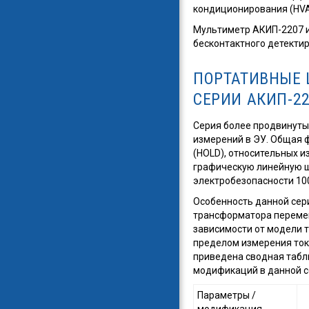
кондиционирования (HVA
Мультиметр АКИП-2207 и
бесконтактного детекти
ПОРТАТИВНЫЕ
СЕРИИ
АКИП-2
Серия более продвинут
измерений в ЭУ. Общая 
(HOLD), относительных и
графическую линейную ш
электробезопасности 1000 В
Особенность данной сер
трансформатора перемен
зависимости от модели т
пределом измерения тока
приведена сводная табл
модификаций в данной с
Параметры /