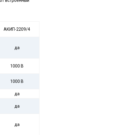
еют встроенный
АКИП-2209/4
да
1000 В
1000 В
да
да
да