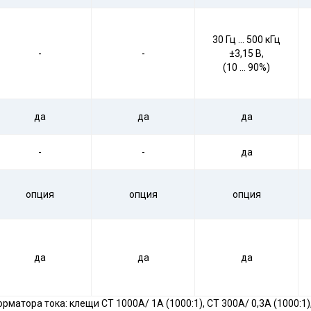
30 Гц … 500 кГц
-
-
±3,15 В,
(10 … 90%)
да
да
да
-
-
да
опция
опция
опция
да
да
да
матора тока: клещи CT 1000А/ 1А (1000:1), CT 300А/ 0,3А (1000:1)