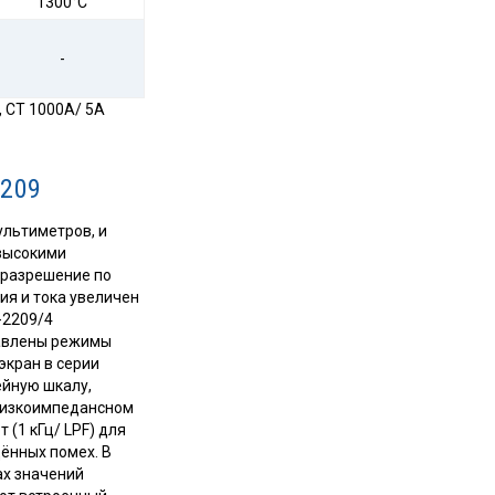
1300°С
-
, CT 1000А/ 5А
209
ультиметров, и
высокими
 разрешение по
ия и тока увеличен
-2209/4
бавлены режимы
экран в серии
ейную шкалу,
 низкоимпедансном
(1 кГц/ LPF) для
ённых помех. В
ах значений