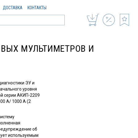
ДОСТАВКА
КОНТАКТЫ
ВЫХ МУЛЬТИМЕТРОВ И
диагностики ЭУ и
начального уровня
ой серии АКИП-2209
0 А/ 1000 А (2
систему
ыполненная
предупреждение об
вует используемым