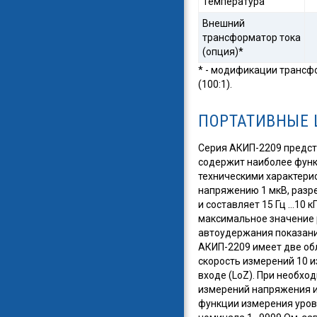
Температура
Внешний
трансформатор тока
(опция)*
* - модификации трансфор
(100:1).
ПОРТАТИВНЫЕ 
Серия АКИП-2209 предст
содержит наиболее фун
техническими характери
напряжению 1 мкВ, разре
и составляет 15 Гц …10 
максимальное значение 
автоудержания показаний
АКИП-2209 имеет две обл
скорость измерений 10 
входе (LoZ). При необхо
измерений напряжения и
функции измерения уров