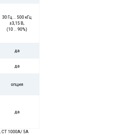
30 Гц … 500 кГц
±3,15 В,
(10 … 90%)
да
да
опция
да
, CT 1000А/ 5А