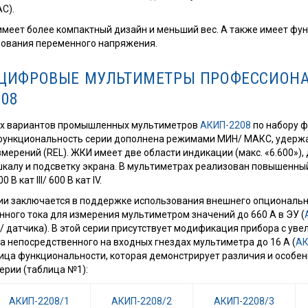
C).
меет более компактный дизайн и меньший вес. А также имеет фу
рования переменного напряжения.
 ЦИФРОВЫЕ МУЛЬТИМЕТРЫ ПРОФЕССИОН
208
ых вариантов промышленных мультиметров
АКИП-2208
по набору 
функциональность серии дополнена режимами МИН/ МАКС, удерж
змерений (REL). ЖКИ имеет две области индикации (макс. «6.600»)
калу и подсветку экрана. В мультиметрах реализован повышенны
 кат III/ 600 В кат IV.
ии заключается в поддержке использования внешнего опциональ
ного тока для измерения мультиметром значений до 660 А в ЭУ (
/ датчика). В этой серии присутствует модификация прибора с ув
 непосредственного на входных гнездах мультиметра до 16 А (
АК
ица функциональности, которая демонстрирует различия и особен
ерии (таблица №1):
АКИП-2208/1
АКИП-2208/2
АКИП-2208/3