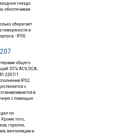
входное гнездо
и, обеспечивая
олько оберегает
а поверхности и
рпуса - IP50.
207
стерами общего
ий: DCV, ACV, DCA,
ИП-2207/1
полнения IP52,
ществляется с
станавливается в
учную с помощью
едел по
 Кроме того,
ов, горелок,
ния, вентиляции и