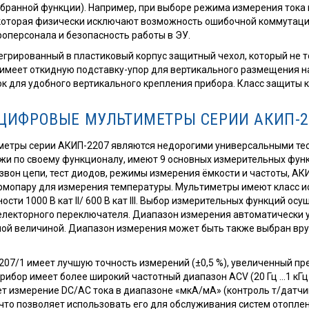
бранной функции). Например, при выборе режима измерения тока 
 которая физически исключают возможность ошибочной коммутаци
оперсонала и безопасность работы в ЭУ.
грированный в пластиковый корпус защитный чехол, который не т
 имеет откидную подставку-упор для вертикального размещения н
 для удобного вертикального крепления прибора. Класс защиты ко
ЦИФРОВЫЕ МУЛЬТИМЕТРЫ СЕРИИ АКИП-2
метры серии АКИП-2207 являются недорогими универсальными те
жи по своему функционалу, имеют 9 основных измерительных функц
звон цепи, тест диодов, режимы измерения ёмкости и частоты, АК
рмопару для измерения температуры. Мультиметры имеют класс ис
сти 1000 В кат II/ 600 В кат III. Выбор измерительных функций осу
лекторного переключателя. Диапазон измерения автоматически у
мой величиной. Диапазон измерения может быть также выбран вр
07/1 имеет лучшую точность измерений (±0,5 %), увеличенный пр
рибор имеет более широкий частотный диапазон ACV (20 Гц …1 кГц.
 измерение DC/AC тока в диапазоне «мкА/мА» (контроль т/датчик
, что позволяет использовать его для обслуживания систем отопле