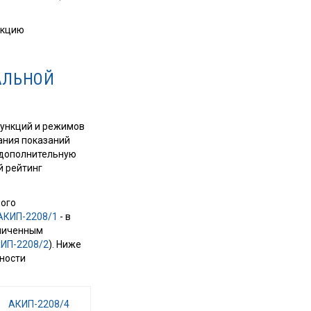
нкцию
АЛЬНОЙ
функций и режимов
ания показаний
, дополнительную
й рейтинг
ного
АКИП-2208/1
- в
еличенным
ИП-2208/2
). Ниже
ности
АКИП-2208/4