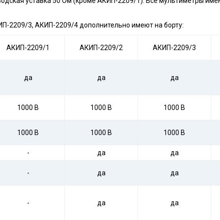
водская уставка 50 Ом (кроме АКИП-2209/1). Все мультиметры им
П-2209/3, АКИП-2209/4 дополнительно имеют на борту:
АКИП-2209/1
АКИП-2209/2
АКИП-2209/3
да
да
да
1000 В
1000 В
1000 В
1000 В
1000 В
1000 В
-
да
да
-
да
да
-
да
да