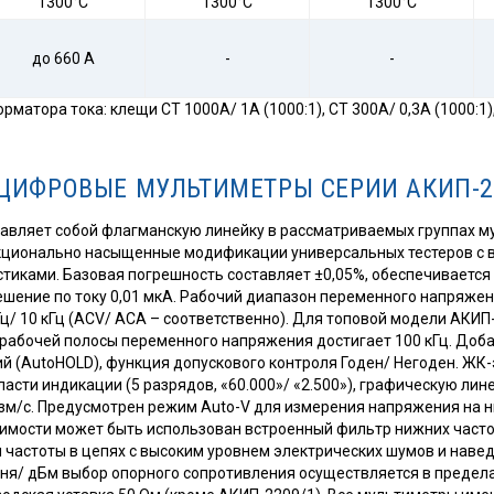
1300°С
1300°С
1300°С
до 660 А
-
-
матора тока: клещи CT 1000А/ 1А (1000:1), CT 300А/ 0,3А (1000:1)
ЦИФРОВЫЕ МУЛЬТИМЕТРЫ СЕРИИ АКИП-2
авляет собой флагманскую линейку в рассматриваемых группах м
кционально насыщенные модификации универсальных тестеров с 
стиками. Базовая погрешность составляет ±0,05%, обеспечивается
шение по току 0,01 мкА. Рабочий диапазон переменного напряжен
кГц/ 10 кГц (ACV/ ACA – соответственно). Для топовой модели АКИП
рабочей полосы переменного напряжения достигает 100 кГц. До
 (AutoHOLD), функция допускового контроля Годен/ Негоден. ЖК-
асти индикации (5 разрядов, «60.000»/ «2.500»), графическую лин
изм/с. Предусмотрен режим Auto-V для измерения напряжения на
димости может быть использован встроенный фильтр нижних частот 
 частоты в цепях с высоким уровнем электрических шумов и навед
ня/ дБм выбор опорного сопротивления осуществляется в предел