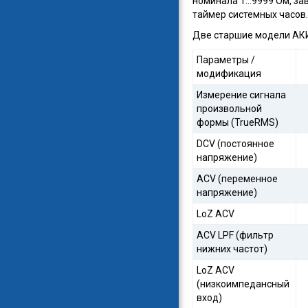
номинала 1…9999 Ом, за
таймер системных часов.
Две старшие модели АКИ
Параметры /
модификация
Измерение сигнала
произвольной
формы (TrueRMS)
DCV (постоянное
напряжение)
ACV (переменное
напряжение)
LoZ ACV
ACV LPF (фильтр
нижних частот)
LoZ ACV
(низкоимпедансный
вход)