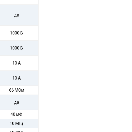
да
1000 В
1000 В
10 А
10 А
66 МОм
да
40 мФ
10 МГц