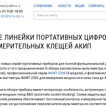
ремя работы
О КОМПАНИИ
НОВОСТИ
АКЦИИ
СЕМИНАРЫ
н-Пт 9:00-18:00
rder@terra-kip.ru
Е ЛИНЕЙКИ ПОРТАТИВНЫХ ЦИФРО
МЕРИТЕЛЬНЫХ КЛЕЩЕЙ АКИП
 новых серий портативных приборов для полной функциональной 
ости от его предназначения. В обзоре рассмотрены мультиметры 
ели), профессиональной серии
АКИП-2208
(4 модели), и флагманск
щи-ваттметры АКИП-2305 для измерения мощности и силы тока до 40
ые в обзоре приборы имеют интересную особенность, встроенную 
 входных гнезд ABS (automatic socket blocking). Схема защиты в
елем режимов обеспечивает постоянный контроль и визуальное 
лучае, когда положение переключателя мультиметра не соответст