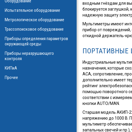
Оборудование
входным гнёздам для вы
О
блокируется заглушкой,
Испытательное оборудование
надежную защиту электр
Метрологическое оборудование
Мультиметры имеют инте
ализаторы ВОЛС
о оборудования
Трассопоисковое оборудование
прибор от повреждений,
атие
откидной держатель-крюк
ния физических
Приборы определения параметров
а
окружающей среды
ПОРТАТИВНЫЕ 
Приборы неразрушающего
контроля
Индустриальные мульти
КИПиА
назначения, которые схо
в масле
ACA, сопротивление, про
стотные
Прочее
ключателей
дополнительно имеет те
рейтинг электробезопасно
помощью поворотного се
ы персонала
и системы
я масла
соответствии с измеряе
кнопки AUTO/MAN.
ла
Старшая модель АКИП-22
напряжению до 1000 В. П
мультиметр обеспечивает
запальных свечей и пр.)