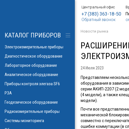
Центральный офис
В
БОРЫ
АНИЕ
Е
ИЕ
SF6
ИЕ
ОРЫ
ИЕ
АНИЕ
АНИЕ
МЕТРОВ
ОНТРОЛЯ
+7 (383) 363-18-50
П
Обратный звонок
o
о напряжения и
ков
ры контроля
Новости рынка
рических потерь\
изоляции
КАТАЛОГ ПРИБОРОВ
а
аторов
яторов
РАСШИРЕНИ
разрядов
азрядов
Электроизмерительные приборы
ЭЛЕКТРОИЗ
троскопии
ателей
Диагностическое оборудование
 и влажности
Лабораторное оборудование
аза
24 Июля 2023
ла
пературы
Аналитическое оборудование
ности элегаза
Представляем несколько
 токов
орматоров
овых потоков
оборудования в зависим
й
Указатели РПН
Приборы контроля элегаза SF6
серии АКИП-2207 (2 мод
тромагнитных
льных линий
РЗА
х газов в масле
(4 модели), а также кле
рочности масла
модели).
ий
Геодезическое оборудование
иэлектрических
Почти все представленн
емляющих
Радиоизмерительные приборы
механической блокировки
онаторы, УФ)
м инверсионной
Системы мониторинга
совместно с переключат
 фаза-ноль
ошибке коммутации (в с