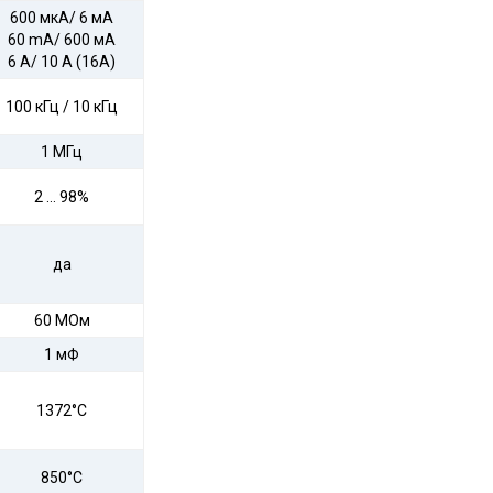
600 мкA/ 6 мA
60 mA/ 600 мA
6 A/ 10 A (16A)
100 кГц / 10 кГц
1 МГц
2 … 98%
да
60 МОм
1 мФ
1372°С
850°С