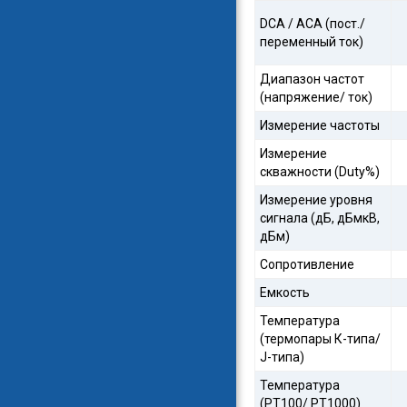
DCA / ACA (пост./
переменный ток)
Диапазон частот
(напряжение/ ток)
Измерение частоты
Измерение
скважности (Duty%)
Измерение уровня
сигнала (дБ, дБмкВ,
дБм)
Сопротивление
Емкость
Температура
(термопары К-типа/
J-типа)
Температура
(PT100/ PT1000)