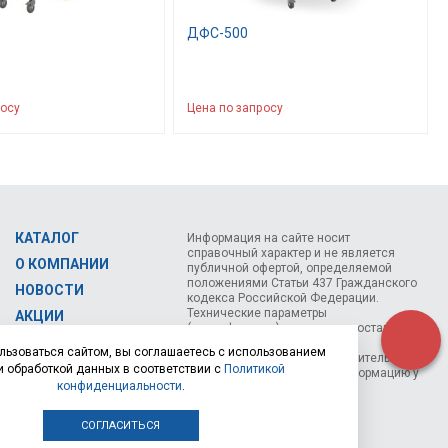
ДФС-500
росу
Цена по запросу
КАТАЛОГ
Информация на сайте носит
справочный характер и не является
О КОМПАНИИ
публичной офертой, определяемой
положениями Статьи 437 Гражданского
НОВОСТИ
кодекса Российской Федерации.
Технические параметры
АКЦИИ
(спецификация) и комплект поставки
СЕМИНАРЫ
товара могут быть изменены
льзоваться сайтом, вы соглашаетесь с использованием
производителем без предварительного
КОНТАКТЫ
и обработкой данных в соответствии с
Политикой
уведомления. Уточняйте информацию у
конфиденциальности
.
наших менеджеров.
СОГЛАСИТЬСЯ