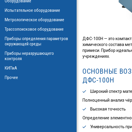
Оборудование
О
Испытательное оборудование
Метрологическое оборудование
ализаторы ВОЛС
о оборудования
Трассопоисковое оборудование
атие
ния физических
Приборы определения параметров
ДФС-100Н — это компакт
а
окружающей среды
химического состава мет
примеси. Прибор идеальн
Приборы неразрушающего
учреждениях.
контроля
КИПиА
ОСНОВНЫЕ ВОЗ
в масле
стотные
Прочее
ДФС-100Н
ключателей
Широкий спектр мат
ы персонала
и системы
я масла
Полноценный анализ чёрн
Высокая точность
ла
Определение элементного
Универсальность пр