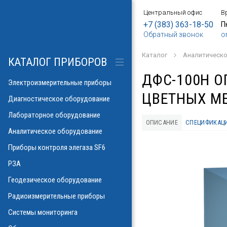
Центральный офис
В
БОРЫ
АНИЕ
Е
ИЕ
SF6
ИЕ
ОРЫ
ИЕ
АНИЕ
АНИЕ
МЕТРОВ
ОНТРОЛЯ
+7 (383) 363-18-50
П
Обратный звонок
o
о напряжения и
ков
ры контроля
Каталог
Аналитическо
рических потерь\
изоляции
КАТАЛОГ ПРИБОРОВ
а
аторов
яторов
ДФС-100H 
разрядов
азрядов
Электроизмерительные приборы
ЦВЕТНЫХ М
троскопии
ателей
Диагностическое оборудование
 и влажности
Лабораторное оборудование
аза
ОПИСАНИЕ
СПЕЦИФИКАЦ
ла
пературы
Аналитическое оборудование
ности элегаза
 токов
орматоров
овых потоков
й
Указатели РПН
Приборы контроля элегаза SF6
тромагнитных
льных линий
РЗА
х газов в масле
рочности масла
ий
Геодезическое оборудование
иэлектрических
емляющих
Радиоизмерительные приборы
онаторы, УФ)
м инверсионной
Системы мониторинга
 фаза-ноль