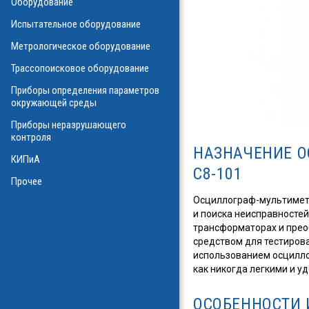
Оборудование
О
Испытательное оборудование
Метрологическое оборудование
ализаторы ВОЛС
о оборудования
Трассопоисковое оборудование
атие
ния физических
Приборы определения параметров
а
окружающей среды
Приборы неразрушающего
контроля
НАЗНАЧЕНИЕ О
КИПиА
в масле
С8-101
стотные
Прочее
ключателей
Осциллограф-мультиметр
и поиска неисправностей
ы персонала
и системы
трансформаторах и прео
я масла
средством для тестиров
использованием осцилло
ла
как никогда легкими и у
ОСОБЕННОСТИ 