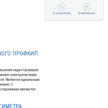
К сравнению
В избранное
НОГО ПРОФКИП
ешения задач проверки
линиях электропитания,
оля. Является идеальным
ениях. С
естирование являются
ТИМЕТРА