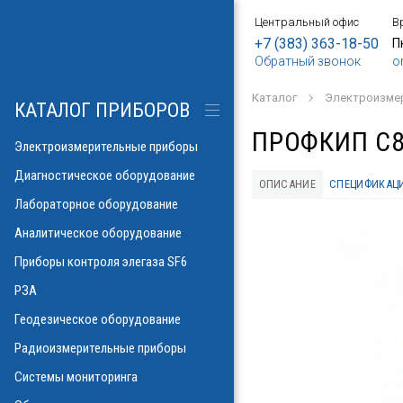
Центральный офис
В
БОРЫ
АНИЕ
Е
ИЕ
SF6
ИЕ
ОРЫ
ИЕ
АНИЕ
АНИЕ
МЕТРОВ
ОНТРОЛЯ
+7 (383) 363-18-50
П
Обратный звонок
o
о напряжения и
ков
ры контроля
Каталог
Электроизме
рических потерь\
изоляции
КАТАЛОГ ПРИБОРОВ
а
аторов
яторов
ПРОФКИП С8
разрядов
азрядов
Электроизмерительные приборы
троскопии
ателей
Диагностическое оборудование
ОПИСАНИЕ
СПЕЦИФИКАЦ
 и влажности
Лабораторное оборудование
аза
ла
пературы
Аналитическое оборудование
ности элегаза
 токов
орматоров
овых потоков
й
Указатели РПН
Приборы контроля элегаза SF6
тромагнитных
льных линий
РЗА
х газов в масле
рочности масла
ий
Геодезическое оборудование
иэлектрических
емляющих
Радиоизмерительные приборы
онаторы, УФ)
м инверсионной
Системы мониторинга
 фаза-ноль