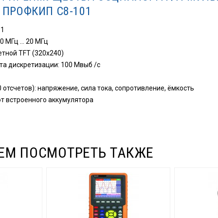
 ПРОФКИП С8-101
 1
0 МГц … 20 МГц
етной TFT (320х240)
а дискретизации: 100 Мвыб /с
 отсчетов): напряжение, сила тока, сопротивление, ёмкость
т встроенного аккумулятора
ЕМ ПОСМОТРЕТЬ ТАКЖЕ