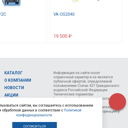
/2С
VA-OS2040
19 500 ₽
КАТАЛОГ
Информация на сайте носит
справочный характер и не является
О КОМПАНИИ
публичной офертой, определяемой
положениями Статьи 437 Гражданского
НОВОСТИ
кодекса Российской Федерации.
Технические параметры
АКЦИИ
(спецификация) и комплект поставки
СЕМИНАРЫ
товара могут быть изменены
льзоваться сайтом, вы соглашаетесь с использованием
производителем без предварительного
КОНТАКТЫ
и обработкой данных в соответствии с
Политикой
уведомления. Уточняйте информацию у
конфиденциальности
.
наших менеджеров.
СОГЛАСИТЬСЯ