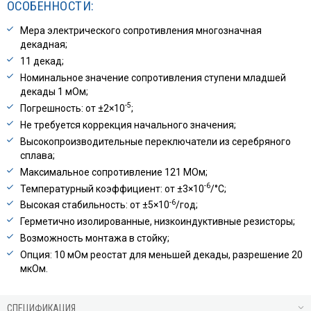
ОСОБЕННОСТИ:
Мера электрического сопротивления многозначная
декадная;
11 декад;
Номинальное значение сопротивления ступени младшей
декады 1 мОм;
-5
Погрешность: от ±2×10
;
Не требуется коррекция начального значения;
Высокопроизводительные переключатели из серебряного
сплава;
Максимальное сопротивление 121 МОм;
-6
Температурный коэффициент: от ±3×10
/°С;
-6
Высокая стабильность: от ±5×10
/год;
Герметично изолированные, низкоиндуктивные резисторы;
Возможность монтажа в стойку;
Опция: 10 мОм реостат для меньшей декады, разрешение 20
мкОм.
СПЕЦИФИКАЦИЯ