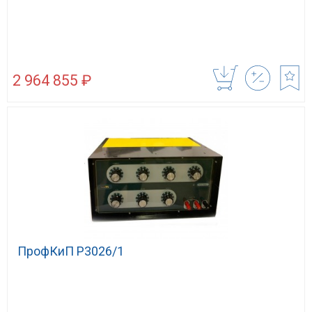
2 964 855 ₽
ПрофКиП Р3026/1