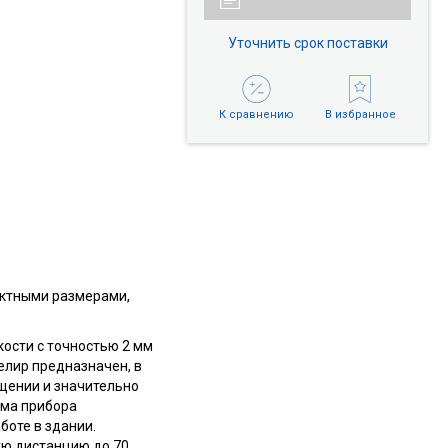
Уточнить срок поставки
К сравнению
В избранное
актными размерами,
ости с точностью 2 мм
елир предназначен, в
щении и значительно
ема прибора
боте в здании.
ую дистанцию до 70