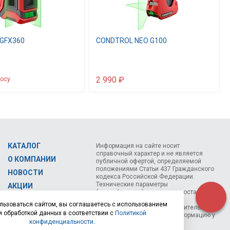
GFX360
CONDTROL NEO G100
2 990 ₽
росу
КАТАЛОГ
Информация на сайте носит
справочный характер и не является
О КОМПАНИИ
публичной офертой, определяемой
положениями Статьи 437 Гражданского
НОВОСТИ
кодекса Российской Федерации.
Технические параметры
АКЦИИ
(спецификация) и комплект поставки
СЕМИНАРЫ
товара могут быть изменены
льзоваться сайтом, вы соглашаетесь с использованием
производителем без предварительного
КОНТАКТЫ
и обработкой данных в соответствии с
Политикой
уведомления. Уточняйте информацию у
конфиденциальности
.
наших менеджеров.