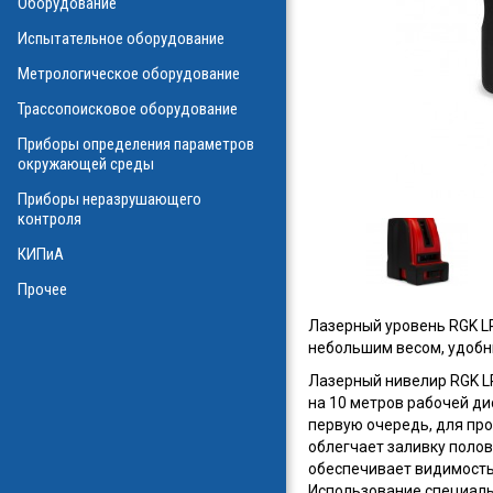
Оборудование
О
Испытательное оборудование
Метрологическое оборудование
ализаторы ВОЛС
о оборудования
Трассопоисковое оборудование
атие
ния физических
Приборы определения параметров
а
окружающей среды
Приборы неразрушающего
контроля
КИПиА
в масле
стотные
Прочее
ключателей
Лазерный уровень RGK L
ы персонала
небольшим весом, удобн
и системы
я масла
Лазерный нивелир RGK L
на 10 метров рабочей ди
ла
первую очередь, для пр
облегчает заливку полов
обеспечивает видимость 
Использование специаль