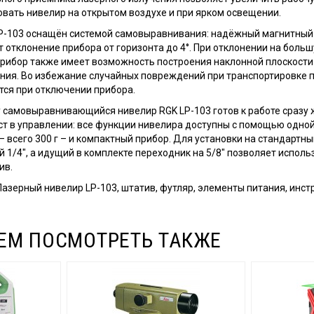
овать нивелир на открытом воздухе и при ярком освещении.
P-103 оснащён системой самовыравнивания: надёжный магнитный
 отклонение прибора от горизонта до 4°. При отклонении на боль
Прибор также имеет возможность построения наклонной плоскост
ия. Во избежание случайных повреждений при транспортировке 
тся при отключении прибора.
 самовыравнивающийся нивелир RGK LP-103 готов к работе сразу 
т в управлении: все функции нивелира доступны с помощью одной
– всего 300 г – и компактный прибор. Для установки на стандарт
 1/4", а идущий в комплекте переходник на 5/8" позволяет исполь
ив.
азерный нивелир LP-103, штатив, футляр, элементы питания, инстр
ЕМ ПОСМОТРЕТЬ ТАКЖЕ