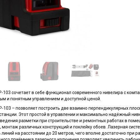
P-103 сочетает в себе функционал современного нивелира с комп
ым и понятным управлением и доступной ценой.
P-103 – позволяет построить две взаимно перпендикулярных плоск
станции. Этот простой в управлении и максимально надёжный нив
оведения разметки при строительстве и ремонтных работах в поме
, монтаж различных конструкций и поклейку обоев. Лазерная сист
линий на расстоянии до 20 метров, чего вполне достаточно при ра
ного приёмника лазерного излучения позволяет увеличить рабоч