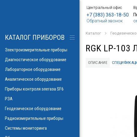
Центральный офис
В
БОРЫ
АНИЕ
Е
ИЕ
SF6
ИЕ
ОРЫ
ИЕ
АНИЕ
АНИЕ
МЕТРОВ
ОНТРОЛЯ
+7 (383) 363-18-50
П
Обратный звонок
o
о напряжения и
ков
ры контроля
Каталог
Геодезическо
рических потерь\
изоляции
КАТАЛОГ ПРИБОРОВ
а
аторов
яторов
RGK LP-103
разрядов
азрядов
Электроизмерительные приборы
троскопии
ателей
Диагностическое оборудование
ОПИСАНИЕ
СПЕЦИФИКАЦ
 и влажности
Лабораторное оборудование
аза
ла
пературы
Аналитическое оборудование
ности элегаза
 токов
орматоров
овых потоков
й
Указатели РПН
Приборы контроля элегаза SF6
тромагнитных
льных линий
РЗА
х газов в масле
рочности масла
ий
Геодезическое оборудование
иэлектрических
емляющих
Радиоизмерительные приборы
онаторы, УФ)
м инверсионной
Системы мониторинга
 фаза-ноль