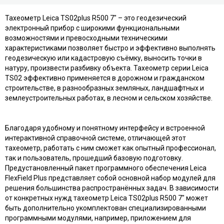
Тахеометр Leica TS02plus R500 7" – это геодезический
электронный прибор с широкими функциональными
возможностями и превосходными техническими
характеристиками позволяет быстро и эффективно выполнять
геодезическую или кадастровую съёмку, выносить точки в
натуру, произвести разбивку объекта. Тахеометр серии Leica
TS02 эффективно применяется в дорожном и гражданском
строительстве, в разнообразных земляных, ландшафтных и
землеустроительных работах, в лесном и сельском хозяйстве.
Благодаря удобному и понятному интерфейсу и встроенной
интерактивной справочной системе, отличающей этот
тахеометр, работать с ним сможет как опытный профессионал,
так и пользователь, прошедший базовую подготовку.
Предустановленный пакет программного обеспечения Leica
FlexField Plus представляет собой основной набор модулей для
решения большинства распространённых задач. В зависимости
от конкретных нужд тахеометр Leica TS02plus R500 7" может
быть дополнительно укомплектован специализированными
программными модулями, например, приложением для