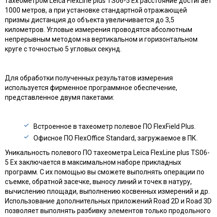
тахеометром Leica FlexLine plus TS06-5 Ex расстояние достигает
1000 метров, а при установке стандартной отражающей
призмы дистанция до объекта увеличивается до 3,5
километров. Угловые измерения проводятся абсолютным
непрерывным методом на вертикальном и горизонтальном
круге с точностью 5 угловых секунд.
Для обработки полученных результатов измерения
используется фирменное программное обеспечение,
представленное двумя пакетами:
Встроенное в тахеометр полевое ПО FlexField Plus.
Офисное ПО FlexOffice Standard, загружаемое в ПК.
Уникальность полевого ПО тахеометра Leica FlexLine plus TS06-
5 Ex заключается в максимальном наборе прикладных
программ. С их помощью вы сможете выполнять операции по
съемке, обратной засечке, выносу линий и точек в натуру,
вычислению площади, выполнению косвенных измерений и др.
Использование дополнительных приложений Road 2D и Road 3D
позволяет выполнять разбивку элементов только продольного