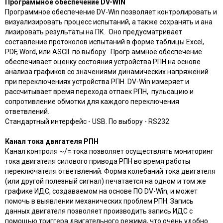
Программное обеспечение DV-WIN
Программное обеспечение DV-Win позволяет контролировать и
визуализировать процесс испытаний, а также сохранять и ана
лизировать результаты на ПК. Оно предусматривает
составление протоколов испытаний в форме таблицы Excel,
PDF, Word, или ASCII по выбору. Прогр аммное обеспечение
обеспечивает оценку состояния устройства РПН на основе
анализа графиков со значениями динамических напряжений
при переключениях устройства РПН. DV-Win измеряет и
рассчитывает время перехода отпаек РПН, пульсацию и
сопротивление обмотки для каждого переключения
ответвлений.
Стандартный интерфейс - USB. По выбору - RS232.
Канал тока двигателя РПН
Канал контроля ~/= тока позволяет осуществлять мониторинг
тока двигателя силового привода РПН во время работы
переключателя ответвлений. Форма колебаний тока двигателя
(или другой полезный сигнал) печатается на одном и том же
графике ИДС, создаваемом на основе ПО DV-Win, и может
помочь в выявлении механических проблем РПН. Запись
данных двигателя позволяет производить запись ИДС с
помощью триггера двигательного режима, что очень удобно