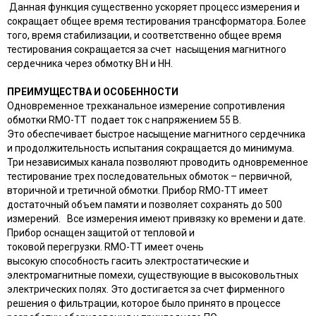
Данная функция существенно ускоряет процесс измерения и
сокращает общее время тестирования трансформатора. Более
того, время стабилизации, и соответственно общее время
тестирования сокращается за счет насыщения магнитного
сердечника через обмотку ВН и НН.
ПРЕИМУЩЕСТВА И ОСОБЕННОСТИ
Одновременное трехканальное измерение сопротивления
обмотки RMO-TT подает ток с напряжением 55 В.
Это обеспечивает быстрое насыщение магнитного сердечника
и продолжительность испытания сокращается до минимума.
Три независимых канала позволяют проводить одновременное
тестирование трех последовательных обмоток – первичной,
вторичной и третичной обмотки. Прибор RMO-TT имеет
достаточный объем памяти и позволяет сохранять до 500
измерений. Все измерения имеют привязку ко времени и дате.
Прибор оснащен защитой от тепловой и
токовой перегрузки. RMO-TT имеет очень
высокую способность гасить электростатические и
электромагнитные помехи, существующие в высоковольтных
электрических полях. Это достигается за счет фирменного
решения о фильтрации, которое было принято в процессе