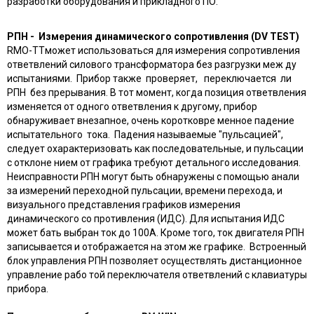
разработки оборудования и прикладного ПО.
РПН - Измерения динамического сопротивления (DV TEST)
RMO-TTможет использоваться для измерения сопротивления
ответвлений силового трансформатора без разгрузки меж ду
испытаниями. Прибор также проверяет, переключается ли
РПН без прерывания. В тот момент, когда позиция ответвления
изменяется от одного ответвления к другому, прибор
обнаруживает внезапное, очень коротковре менное падение
испытательного тока. Падения называемые "пульсацией",
следует охарактеризовать как последовательные, и пульсации
с отклоне нием от графика требуют детального исследования.
Неисправности РПН могут быть обнаружены с помощью анали
за измерений переходной пульсации, времени перехода, и
визуального представления графиков измерения
динамического со противления (ИДС). Для испытания ИДС
может бать выбран ток до 100А. Кроме того, ток двигателя РПН
записывается и отображается на этом же графике. Встроенный
блок управления РПН позволяет осуществлять дистанционное
управление рабо той переключателя ответвлений с клавиатуры
прибора.