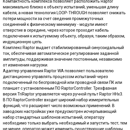
Компактность комплекса позволяет расположить Raptor
максимально близко к объекту испытаний, уменьшая длину
кабеля, а новая технология LOOP-THROUGH позволяет снижать
потери мощности за счет сведения промежуточных
соединений к физическому минимуму - модули имеют
отверстие в середине, через которое проходит кабель
подключения к испытуемому объекту, образуя, таким образом,
индукционную цепь.
Комплекс Raptor выдает стабилизированный синусоидальный
ток, обеспечивая автоматическое регулирование заданной
амплитуды, поддерживая значение постоянным, независимо
от изменения нагрузки.
Адаптер управления Raptor WA позволяет пользователю
дистанционно управлять процессом испытаний через
подключенный по беспроводной или проводной связи ПК или
планшет с установленным ПО RaptorController. Трехфазная
версия TriRaptor управляется через ручной пульт Raptor HHx3.
В ПО RaptorController входит широкий набор измерительных
функций, что расширяет число возможных применений. В
заводских настройках уже предусмотрен исчерпывающий
набор стандартных шаблонов испытаний, оператору
необходимо только выбрать необходимый и запустить тест; тем
не менее, оператор может изменить существующие шаблоны