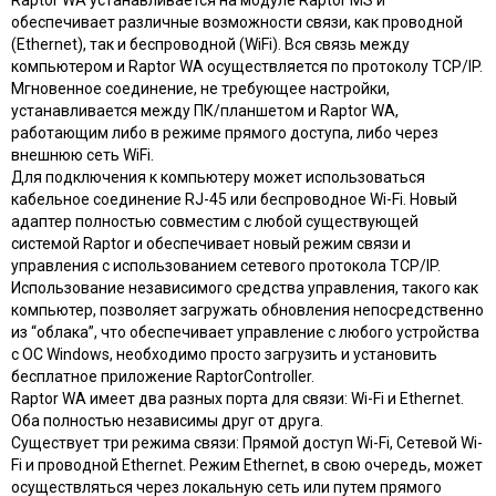
Raptor WA устанавливается на модуле Raptor MS и
обеспечивает различные возможности связи, как проводной
(Ethernet), так и беспроводной (WiFi). Вся связь между
компьютером и Raptor WA осуществляется по протоколу TCP/IP.
Мгновенное соединение, не требующее настройки,
устанавливается между ПК/планшетом и Raptor WA,
работающим либо в режиме прямого доступа, либо через
внешнюю сеть WiFi.
Для подключения к компьютеру может использоваться
кабельное соединение RJ-45 или беспроводное Wi-Fi. Новый
адаптер полностью совместим с любой существующей
системой Raptor и обеспечивает новый режим связи и
управления с использованием сетевого протокола TCP/IP.
Использование независимого средства управления, такого как
компьютер, позволяет загружать обновления непосредственно
из “облака”, что обеспечивает управление с любого устройства
с ОС Windows, необходимо просто загрузить и установить
бесплатное приложение RaptorController.
Raptor WA имеет два разных порта для связи: Wi-Fi и Ethernet.
Оба полностью независимы друг от друга.
Существует три режима связи: Прямой доступ Wi-Fi, Сетевой Wi-
Fi и проводной Ethernet. Режим Ethernet, в свою очередь, может
осуществляться через локальную сеть или путем прямого