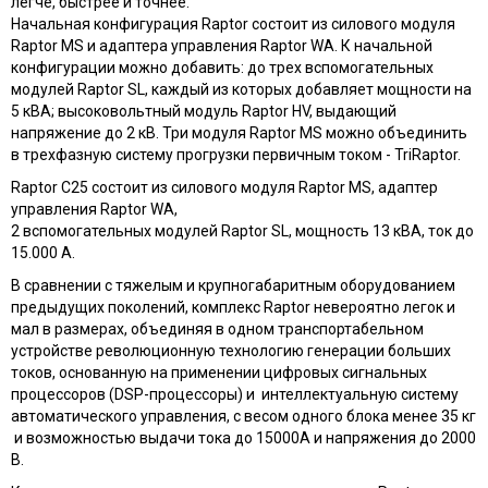
легче, быстрее и точнее.
Начальная конфигурация Raptor состоит из силового модуля
Raptor MS и адаптера управления Raptor WA. К начальной
конфигурации можно добавить: до трех вспомогательных
модулей Raptor SL, каждый из которых добавляет мощности на
5 кВА; высоковольтный модуль Raptor HV, выдающий
напряжение до 2 кВ. Три модуля Raptor MS можно объединить
в трехфазную систему прогрузки первичным током - TriRaptor.
Raptor C25 состоит из силового модуля Raptor MS, адаптер
управления Raptor WA,
2 вспомогательных модулей Raptor SL, мощность 13 кВА, ток до
15.000 А.
В сравнении с тяжелым и крупногабаритным оборудованием
предыдущих поколений, комплекс Raptor невероятно легок и
мал в размерах, объединяя в одном транспортабельном
устройстве революционную технологию генерации больших
токов, основанную на применении цифровых сигнальных
процессоров (DSP-процессоры) и интеллектуальную систему
автоматического управления, с весом одного блока менее 35 кг
и возможностью выдачи тока до 15000А и напряжения до 2000
В.