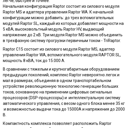
легче, быстрее и точнее.
Начальная конфигурация Raptor состоит из силового модуля
Raptor MS и адаптера управления Raptor WA. К начальной
конфигурации можно добавить: до трех вспомогательных
модулей Raptor SL, каждый из которых добавляет мощности на
5 кВА; высоковольтный модуль Raptor HV, выдающий
напряжение до 2 кВ. Три модуля Raptor MS можно объединить
в трехфазную систему прогрузки первичным током - TriRaptor.
Raptor C15 состоит из силового модуля Raptor MS, адаптер
управления Raptor WA, вспомогательного модуля RAPTOR SL,
мощность 8 кВА, ток до 15.000 А.
В сравнении с тяжелым и крупногабаритным оборудованием
предыдущих поколений, комплекс Raptor невероятно легок и
мал в размерах, объединяя в одном транспортабельном
устройстве революционную технологию генерации больших
токов, основанную на применении цифровых сигнальных
процессоров (DSP-процессоры) и интеллектуальную систему
автоматического управления, с весом одного блока менее 35 кг
и возможностью выдачи тока до 15000А и напряжения до 2000
В.
Компактность комплекса позволяет расположить Raptor