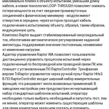
максимально близко к объекту испытаний, уменьшая длину
кабеля, а новая технология LOOP-THROUGH позволяет снижать
потери мощности за счет сведения промежуточных
соединений к физическому минимуму - модули имеют
отверстие в середине, через которое проходит кабель
подключения к испытуемому объекту, образуя, таким образом,
индукционную цепь.
Комплекс Raptor выдает стабилизированный синусоидальный
ток, обеспечивая автоматическое регулирование заданной
амплитуды, поддерживая значение постоянным, независимо
от изменения нагрузки.
Адаптер управления Raptor WA позволяет пользователю
дистанционно управлять процессом испытаний через
подключенный по беспроводной или проводной связи ПК или
планшет с установленным ПО RaptorController. Трехфазная
версия TriRaptor управляется через ручной пульт Raptor HHx3.
В ПО RaptorController входит широкий набор измерительных
функций, что расширяет число возможных применений. В
заводских настройках уже предусмотрен исчерпывающий
набор стандартных шаблонов испытаний, оператору
необходимо только выбрать необходимый и запустить тест; тем
не менее, оператор может изменить существующие шаблоны
для своих конкретных задач или создать и сохранить