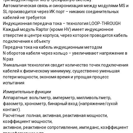
Автоматическая связь и синхронизация между модулями MS и
SL производится через ИК порт – никаких соединительных
кабелей не требуется
Индукционная передача тока – технология LOOP-THROUGH
Каждый модуль Raptor (кроме HV) имеет индукционное
отверстие в центре корпуса, через которое проводится кабель
подключения к объекту
Передача тока на кабель индукционным методом
N оборотов кабеля через кольцо – увеличивают напряжение в
N раз
Уникальная технология сводит количество точек подключения
кабелей к физическому минимуму, существенно уменьшая
потери мощности, экономя время и упрощая процесс
испытания
Измерительные функции
Аппаратные: вольтметр, амперметр, милливольтметр,
фазометр, хронометр, бинарный вход (напряжение/сухой
контакт).
Расчётные: полная, активная, реактивная мощности,
коэффициент мощности,
активное, реактивное сопротивление, импеданс, коэффициент