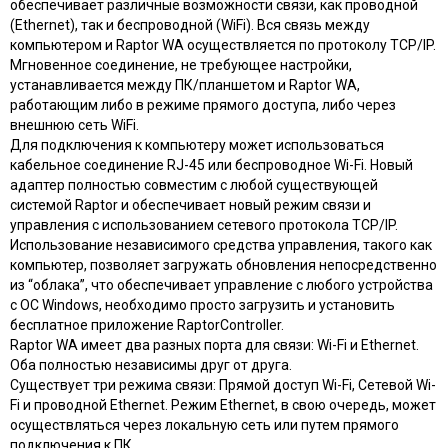
обеспечивает различные возможности связи, как проводной
(Ethernet), так и беспроводной (WiFi). Вся связь между
компьютером и Raptor WA осуществляется по протоколу TCP/IP.
Мгновенное соединение, не требующее настройки,
устанавливается между ПК/планшетом и Raptor WA,
работающим либо в режиме прямого доступа, либо через
внешнюю сеть WiFi.
Для подключения к компьютеру может использоваться
кабельное соединение RJ-45 или беспроводное Wi-Fi. Новый
адаптер полностью совместим с любой существующей
системой Raptor и обеспечивает новый режим связи и
управления с использованием сетевого протокола TCP/IP.
Использование независимого средства управления, такого как
компьютер, позволяет загружать обновления непосредственно
из “облака”, что обеспечивает управление с любого устройства
с ОС Windows, необходимо просто загрузить и установить
бесплатное приложение RaptorController.
Raptor WA имеет два разных порта для связи: Wi-Fi и Ethernet.
Оба полностью независимы друг от друга.
Существует три режима связи: Прямой доступ Wi-Fi, Сетевой Wi-
Fi и проводной Ethernet. Режим Ethernet, в свою очередь, может
осуществляться через локальную сеть или путем прямого
подключения к ПК.