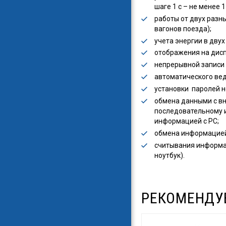
шаге 1 с – не менее 1
работы от двух разн
вагонов поезда);
учета энергии в двух
отображения на дисп
непрерывной записи 
автоматического ве
установки паролей н
обмена данными с вн
последовательному и
информацией с PC;
обмена информацией
считывания информац
ноутбук).
РЕКОМЕНДУ