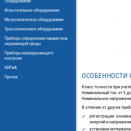
Оборудование
О
Испытательное оборудование
Метрологическое оборудование
ализаторы ВОЛС
о оборудования
Трассопоисковое оборудование
атие
ния физических
Приборы определения параметров
а
окружающей среды
Приборы неразрушающего
контроля
КИПиА
в масле
ОСОБЕННОСТИ 
стотные
Прочее
ключателей
Класс точности при учете
ы персонала
Номинальный ток: от 5 д
и системы
я масла
Номинальное напряжение:
В отличие от других при
ла
регистрации основны
энергий и напряжени
установки интервала