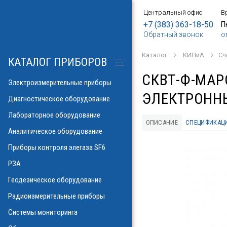
Центральный офис
В
БОРЫ
АНИЕ
Е
ИЕ
SF6
ИЕ
ОРЫ
ИЕ
АНИЕ
АНИЕ
МЕТРОВ
ОНТРОЛЯ
+7 (383) 363-18-50
П
Обратный звонок
o
о напряжения и
ков
ры контроля
Каталог
КИПиА
Сч
рических потерь\
изоляции
КАТАЛОГ ПРИБОРОВ
а
аторов
яторов
СКВТ-Ф-МАР
разрядов
азрядов
Электроизмерительные приборы
ЭЛЕКТРОННЫ
троскопии
ателей
Диагностическое оборудование
 и влажности
Лабораторное оборудование
аза
ОПИСАНИЕ
СПЕЦИФИКАЦ
ла
пературы
Аналитическое оборудование
ности элегаза
 токов
орматоров
овых потоков
й
Указатели РПН
Приборы контроля элегаза SF6
тромагнитных
льных линий
РЗА
х газов в масле
рочности масла
ий
Геодезическое оборудование
иэлектрических
емляющих
Радиоизмерительные приборы
онаторы, УФ)
м инверсионной
Системы мониторинга
 фаза-ноль