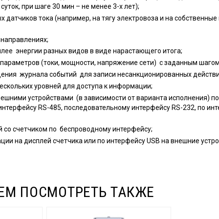
 суток, при шаге 30 мин – не менее 3-х лет);
ых датчиков тока (например, на тягу электровоза и на собственны
 направлениях;
лее энергии разных видов в виде нарастающего итога;
параметров (токи, мощности, напряжение сети) с заданным шагом
дения журнала событий для записи несанкционированных действи
ескольких уровней для доступа к информации;
ешними устройствами (в зависимости от варианта исполнения) по 
нтерфейсу RS-485, последовательному интерфейсу RS-232, по ин
 со счетчиком по беспроводному интерфейсу;
ии на дисплей счетчика или по интерфейсу USB на внешние устро
ЕМ ПОСМОТРЕТЬ ТАКЖЕ