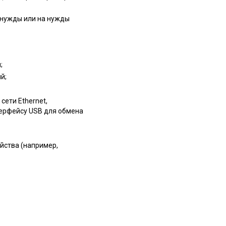
е нужды или на нужды
;
й;
сети Ethernet,
терфейсу USB для обмена
йства (например,