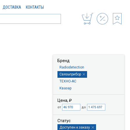
ДОСТАВКА
КОНТАКТЫ
Бренд
Radiodetection
Связьприбор
ТЕХНО-АС
Квазар
Цена, ₽
от
до
Статус
Доступен к заказу