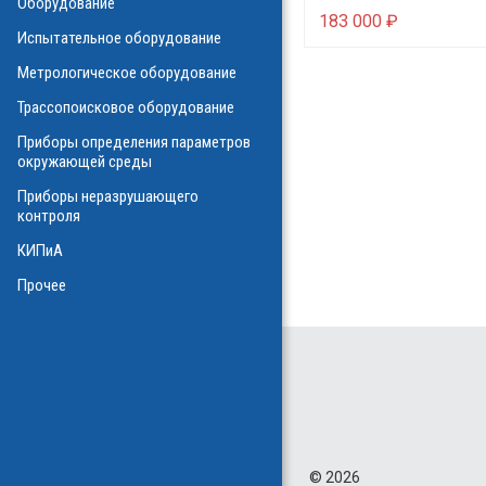
Оборудование
О
183 000 ₽
Испытательное оборудование
Метрологическое оборудование
ализаторы ВОЛС
о оборудования
Трассопоисковое оборудование
атие
ния физических
Приборы определения параметров
а
окружающей среды
Приборы неразрушающего
контроля
КИПиА
в масле
стотные
Прочее
ключателей
ы персонала
и системы
я масла
ла
©
2026