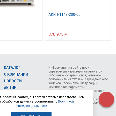
АКИП-1148-200-60
370 975 ₽
КАТАЛОГ
Информация на сайте носит
справочный характер и не является
О КОМПАНИИ
публичной офертой, определяемой
положениями Статьи 437 Гражданского
НОВОСТИ
кодекса Российской Федерации.
Технические параметры
АКЦИИ
(спецификация) и комплект поставки
СЕМИНАРЫ
товара могут быть изменены
льзоваться сайтом, вы соглашаетесь с использованием
производителем без предварительного
КОНТАКТЫ
и обработкой данных в соответствии с
Политикой
уведомления. Уточняйте информацию у
конфиденциальности
.
наших менеджеров.