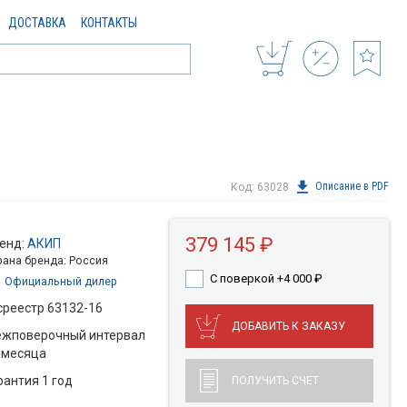
ДОСТАВКА
КОНТАКТЫ
Описание в PDF
Код: 63028
379 145 ₽
енд:
АКИП
рана бренда: Россия
С поверкой +4 000
₽
Официальный дилер
среестр 63132-16
ДОБАВИТЬ К ЗАКАЗУ
жповерочный интервал
 месяца
рантия 1 год
ПОЛУЧИТЬ СЧЕТ