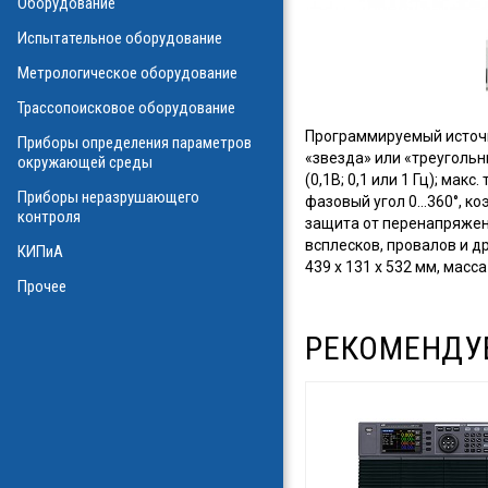
Оборудование
О
Испытательное оборудование
Метрологическое оборудование
ализаторы ВОЛС
о оборудования
Трассопоисковое оборудование
атие
Программируемый источн
ния физических
Приборы определения параметров
а
«звезда» или «треугольни
окружающей среды
(0,1В; 0,1 или 1 Гц); макс
Приборы неразрушающего
фазовый угол 0...360°, к
контроля
защита от перенапряжени
всплесков, провалов и др
КИПиА
в масле
439 х 131 х 532 мм, масса 
стотные
Прочее
ключателей
РЕКОМЕНДУ
ы персонала
и системы
я масла
ла