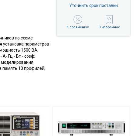
Уточнить срок поставки
К сравнению
В избранное
чников по схеме
ная установка параметров
с. мощность 1500 ВА,
- Гц - Вт - cosф;
ля моделирования
 в память 10 профилей,