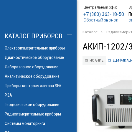
Центральный офис
В
БОРЫ
АНИЕ
Е
ИЕ
SF6
ИЕ
ОРЫ
ИЕ
АНИЕ
АНИЕ
МЕТРОВ
ОНТРОЛЯ
+7 (383) 363-18-50
П
Обратный звонок
o
о напряжения и
ков
ры контроля
Каталог
Радиоизмери
рических потерь\
изоляции
КАТАЛОГ ПРИБОРОВ
а
аторов
яторов
АКИП-1202/
разрядов
азрядов
Электроизмерительные приборы
троскопии
ателей
Диагностическое оборудование
ОПИСАНИЕ
СПЕЦИФИКАЦ
 и влажности
Лабораторное оборудование
аза
ла
пературы
Аналитическое оборудование
ности элегаза
 токов
орматоров
овых потоков
й
Указатели РПН
Приборы контроля элегаза SF6
тромагнитных
льных линий
РЗА
х газов в масле
рочности масла
ий
Геодезическое оборудование
иэлектрических
емляющих
Радиоизмерительные приборы
онаторы, УФ)
м инверсионной
Системы мониторинга
 фаза-ноль