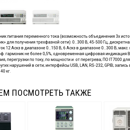
ик питания переменного тока (возможность объединения 3х исто
к» для получения трехфазной сети): 0...300 В, 45-500 Гц, дискрет
. ток 12 Аскз в диапазоне 0...150 В, 6 Аскз в диапазоне 0...300 В; мак
оэф. гармоник не более 0,5%, одновременная цифровая индикация В- А
я, перегрузки по току, по мощности и от перегрева; ПО IT7000 д
угих нарушений в сети; интерфейсы USB, LAN, RS-232, GPIB; запись
40 кг.
ЕМ ПОСМОТРЕТЬ ТАКЖЕ