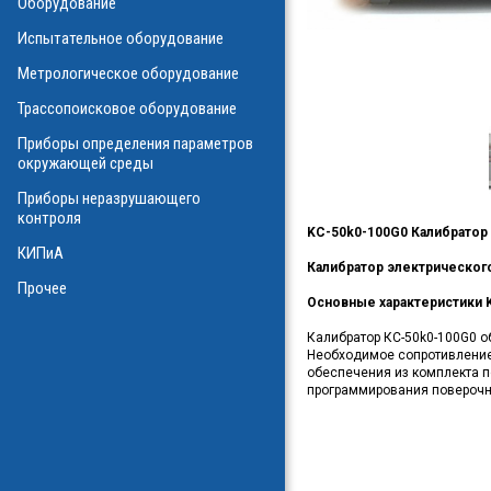
Оборудование
О
Испытательное оборудование
Метрологическое оборудование
ализаторы ВОЛС
о оборудования
Трассопоисковое оборудование
атие
ния физических
Приборы определения параметров
а
окружающей среды
Приборы неразрушающего
контроля
KC-50k0-100G0 Калибратор
КИПиА
в масле
Калибратор электрическог
стотные
Прочее
ключателей
Основные характеристики 
Калибратор КС-50k0-100G0 о
ы персонала
и системы
Необходимое сопротивление
я масла
обеспечения из комплекта п
программирования поверочн
ла