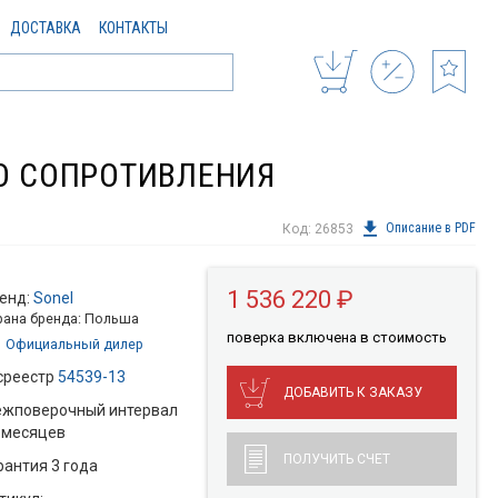
ДОСТАВКА
КОНТАКТЫ
ГО СОПРОТИВЛЕНИЯ
Описание в PDF
Код: 26853
1 536 220 ₽
енд:
Sonel
рана бренда: Польша
поверкa включена в стоимость
Официальный дилер
среестр
54539-13
ДОБАВИТЬ К ЗАКАЗУ
жповерочный интервал
 месяцев
ПОЛУЧИТЬ СЧЕТ
рантия 3 года