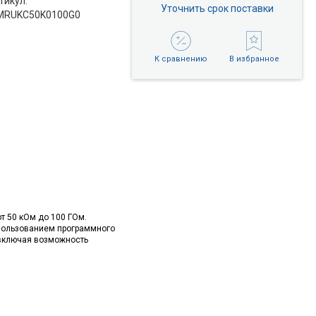
тикул:
Уточнить срок поставки
RUKC50K0100G0
К сравнению
В избранное
т 50 кОм до 100 ГОм.
пользованием программного
 включая возможность