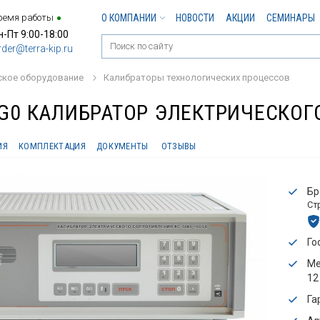
ремя работы
О КОМПАНИИ
НОВОСТИ
АКЦИИ
СЕМИНАРЫ
н-Пт 9:00-18:00
rder@terra-kip.ru
ское оборудование
Калибраторы технологических процессов
0G0 КАЛИБРАТОР ЭЛЕКТРИЧЕСКО
ИЯ
КОМПЛЕКТАЦИЯ
ДОКУМЕНТЫ
ОТЗЫВЫ
Бр
Ст
Го
Ме
12
Га