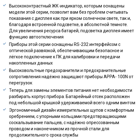
Высококонтрастный ЖК-индикатор, которым оснащены
модели этой серии, позволит вам без проблем считывать
показания с дисплея как при ярком солнечном свете, так и,
благодаря встроенной подсветке, в абсолютной темноте.
Для увеличения ресурса батарей, подсветка дисплея имеет
функцию автоотключения
Приборы этой серии оснащены RS-232 интерфейсом с
оптической развязкой, обеспечивающим безопасное и
лёгкое подключение к ПК для калибровки и передачи
накопленных данных
Высоковольтные предохранители и предохранительные
сопротивления надёжно защищают приборы АРРА- 100N от
перегрузок
Теперь для замены элементов питания нет необходимости
разбирать корпус прибора. Батарейный отсек расположен
под небольшой крышкой удерживаемой всего одним винтом
Эргономичный дизайн измерительных щупов с комфортным
оребрением, с упорными кольцами предотвращающими
соскальзывание пальцев, с надёжно опрессованным
проводом и наконечником из прочной стали для
продолжительного срока службы